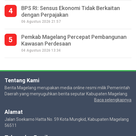
BPS RI: Sensus Ekonomi Tidak Berkaitan
4
dengan Perpajakan
06 Agustus 2026 21:57
Pemkab Magelang Percepat Pembangunan
5
Kawasan Perdesaan
04 Agustus 2026 13:34
Tentang Kami
Berita Magelang merupakan media online resmi milik Pemerintah
Daerah yang menyuguhkan berita seputar Kabupaten Magelang.
Baca selengkapnya
Alamat
Jalan Soekarno Hatta No. 59 Kota Mungkid, Kabupaten Magelang
56511