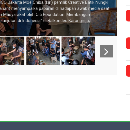
CO Jakarta Moe Chiba (kiri) pemilik Creative Batik Nungki
 (kanan) menyampaika paparan di hadapan awak media saat
 Masyarakat oleh Citi Foundation: Membangun
njutan di Indonesia” di Balkondes Karangrejo,
Sel
ber