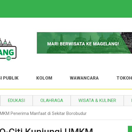
I PUBLIK
KOLOM
WAWANCARA
TOKO
EDUKASI
OLAHRAGA
WISATA & KULINER
UMKM Penerima Manfaat di Sekitar Borobudur
CO-Citi Kunjungi UMKM