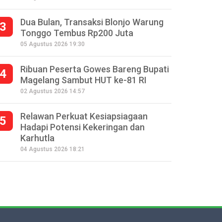
Dua Bulan, Transaksi Blonjo Warung
3
Tonggo Tembus Rp200 Juta
ain diskusi sejumlah wartawan dari berbagai media diajak mengikuti
05 Agustus 2026 19:30
bagai tempat UMKM di sekitar Borobudur.
Ribuan Peserta Gowes Bareng Bupati
4
Magelang Sambut HUT ke-81 RI
02 Agustus 2026 14:57
Relawan Perkuat Kesiapsiagaan
5
Hadapi Potensi Kekeringan dan
Karhutla
04 Agustus 2026 18:21