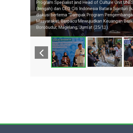
Program Specialist and Head of Culture Unit UNES
(tengah) dan CEO Citi Indonesia Batara Sianturi
diskusi bertema “Dampak Program Pengembangan
an kapasitas
Masyarakat, Berpacu Mewujudkan Keuangan Berkela
Borobudur, Magelang, Jum’at (25/11).