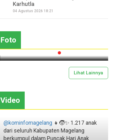
Karhutla
Seperempat Abad Perhelatan
04 Agustus 2026 18:21
Festival Lima Gunung XXV
Sapar
Kobarkan Semangat Gotong
Mas
Royong
Foto
2026-07-13 11:43:00
Lihat Lainnya
Video
@kominfomagelang
👧🧒✨ 1.217 anak
dari seluruh Kabupaten Magelang
berkumpul dalam Puncak Hari Anak