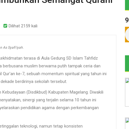
9
Dilihat 2159 kali
n As Syafi'iyah.
khidmatan terasa di Aula Gedung SD Islam Tahfidz
swa berbusana muslim berwarna putih tampak ceria dan
l Qur'an ke-7, sebuah momentum spiritual yang tahun ini
dekade berdirinya sekolah tersebut.
an Kebudayaan (Disdikbud) Kabupaten Magelang. Diwakili
nyatakan, sinergi yang terjalin selama 10 tahun ini
yelaraskan pendidikan agama dengan perkembangan
tinggalan teknologi, namun tetap konsisten