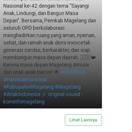
Nasional ke-42 dengan tema “Sayangi
Anak, Lindungi, dan Bangun Masa
Depan”. Bersama, Pemkab Magelang dan
seluruh OPD berkolaborasi
menghadirkan ruang yang aman, nyaman,
sehat, dan ramah anak demi mencetak
generasi cerdas, berkarakter, dan siap
membangun masa depan daerah. 🇮🇩❤️
Karena masa depan Magelang dimulai
dari anak-anak hari ini! 🌟
#HAN2026
#HariAnakNasional
#KabupatenMagelang
#Magelang
#AnakIndonesia
♬ original sound -
kominfomagelang
Lihat Lainnya