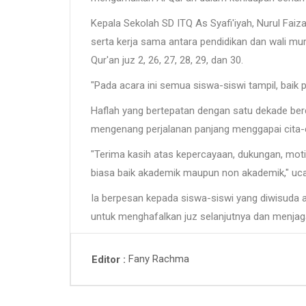
Kepala Sekolah SD ITQ As Syafi'iyah, Nurul Fai
serta kerja sama antara pendidikan dan wali mu
Qur'an juz 2, 26, 27, 28, 29, dan 30.
"Pada acara ini semua siswa-siswi tampil, baik p
Haflah yang bertepatan dengan satu dekade berdi
mengenang perjalanan panjang menggapai cita-c
"Terima kasih atas kepercayaan, dukungan, moti
biasa baik akademik maupun non akademik," uc
Ia berpesan kepada siswa-siswi yang diwisuda a
untuk menghafalkan juz selanjutnya dan menjag
Fany Rachma
Editor