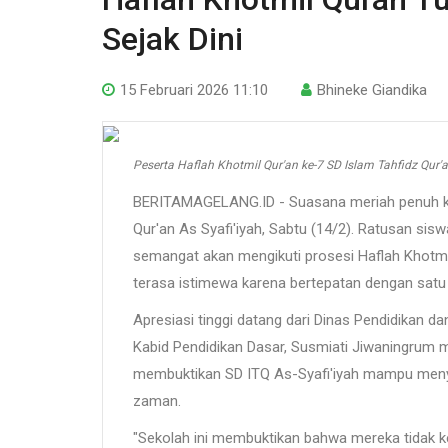
Sejak Dini
15 Februari 2026 11:10
Bhineke Giandika
Peserta Haflah Khotmil Qur'an ke-7 SD Islam Tahfidz Qur'a
BERITAMAGELANG.ID - Suasana meriah penuh ke
Qur'an As Syafi'iyah, Sabtu (14/2). Ratusan si
semangat akan mengikuti prosesi Haflah Khotmi
terasa istimewa karena bertepatan dengan satu 
Apresiasi tinggi datang dari Dinas Pendidikan d
Kabid Pendidikan Dasar, Susmiati Jiwaningrum me
membuktikan SD ITQ As-Syafi'iyah mampu men
zaman.
"Sekolah ini membuktikan bahwa mereka tidak ke