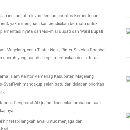
h ini sangat relevan dengan prioritas Kementerian
n), yakni menghadirkan pendidikan bermutu untuk
mplementasi nyata dari visi-misi Bupati dan Wakil Bupati
pati Magelang, yaitu 'Pinter Ngaji, Pinter Sekolah Bocahe'.
n daerah yang sudah diimplementasikan di sini terus
Agama Islam Kantor Kemenag Kabupaten Magelang,
yafi'iyah mencakup salah satu dari delapan prioritas
ak.
-anak Penghafal Al Qur'an diberi nilai tambahan saat
gkapnya.
khir tetapi langkah awal untuk menjaga dan
hari.