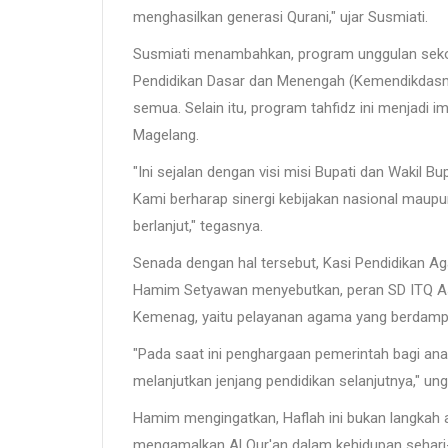
menghasilkan generasi Qurani," ujar Susmiati.
Susmiati menambahkan, program unggulan sekola
Pendidikan Dasar dan Menengah (Kemendikdasme
semua. Selain itu, program tahfidz ini menjadi i
Magelang.
"Ini sejalan dengan visi misi Bupati dan Wakil Bu
Kami berharap sinergi kebijakan nasional maupu
berlanjut," tegasnya.
Senada dengan hal tersebut, Kasi Pendidikan 
Hamim Setyawan menyebutkan, peran SD ITQ As-S
Kemenag, yaitu pelayanan agama yang berdamp
"Pada saat ini penghargaan pemerintah bagi anak
melanjutkan jenjang pendidikan selanjutnya," un
Hamim mengingatkan, Haflah ini bukan langkah a
mengamalkan Al Qur'an dalam kehidupan sehari-