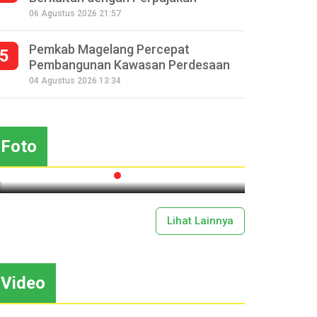
06 Agustus 2026 21:57
Pemkab Magelang Percepat
5
Pembangunan Kawasan Perdesaan
Seperempat Abad Perhelatan
04 Agustus 2026 13:34
Festival Lima Gunung XXV
S
Kobarkan Semangat Gotong
Royong
Foto
2026-07-13 11:43:00
Lihat Lainnya
Video