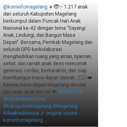
@kominfomagelang
👧🧒✨ 1.217 anak
dari seluruh Kabupaten Magelang
berkumpul dalam Puncak Hari Anak
Nasional ke-42 dengan tema “Sayangi
Anak, Lindungi, dan Bangun Masa
Depan”. Bersama, Pemkab Magelang dan
seluruh OPD berkolaborasi
menghadirkan ruang yang aman, nyaman,
sehat, dan ramah anak demi mencetak
generasi cerdas, berkarakter, dan siap
membangun masa depan daerah. 🇮🇩❤️
Karena masa depan Magelang dimulai
dari anak-anak hari ini! 🌟
#HAN2026
#HariAnakNasional
#KabupatenMagelang
#Magelang
#AnakIndonesia
♬ original sound -
kominfomagelang