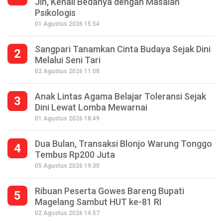
Jin, Kenali Bedanya dengan Masalah
Psikologis
01 Agustus 2026 15:54
Sangpari Tanamkan Cinta Budaya Sejak Dini
2
Melalui Seni Tari
02 Agustus 2026 11:08
Anak Lintas Agama Belajar Toleransi Sejak
3
Dini Lewat Lomba Mewarnai
01 Agustus 2026 18:49
Dua Bulan, Transaksi Blonjo Warung Tonggo
4
Tembus Rp200 Juta
05 Agustus 2026 19:30
Ribuan Peserta Gowes Bareng Bupati
5
Magelang Sambut HUT ke-81 RI
Seperempat Abad Perhelatan Festival
02 Agustus 2026 14:57