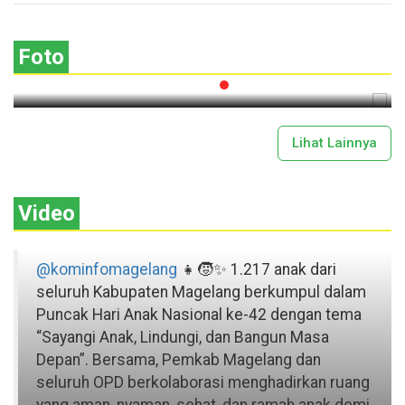
Lima Gunung XXV Kobarkan Semangat
Gotong Royong
Foto
2026-07-13 11:43:00
Lihat Lainnya
Video
@kominfomagelang
👧🧒✨ 1.217 anak dari
seluruh Kabupaten Magelang berkumpul dalam
Puncak Hari Anak Nasional ke-42 dengan tema
“Sayangi Anak, Lindungi, dan Bangun Masa
Depan”. Bersama, Pemkab Magelang dan
seluruh OPD berkolaborasi menghadirkan ruang