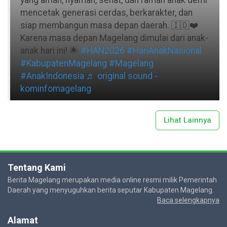
yang aman, nyaman, sehat, dan ramah anak demi
mencetak generasi cerdas, berkarakter, dan
siap membangun masa depan daerah. 🇮🇩❤️
Karena masa depan Magelang dimulai dari anak-
anak hari ini! 🌟
#HAN2026
#HariAnakNasional
#KabupatenMagelang
#Magelang
#AnakIndonesia
♬ original sound -
kominfomagelang
Lihat Lainnya
Tentang Kami
Berita Magelang merupakan media online resmi milik Pemerintah
Daerah yang menyuguhkan berita seputar Kabupaten Magelang.
Baca selengkapnya
Alamat