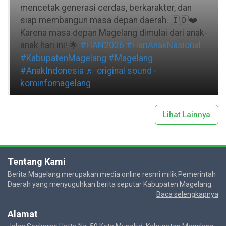
mencetak generasi cerdas, berkarakter, dan
siap membangun masa depan daerah. 🇮🇩❤️
Karena masa depan Magelang dimulai dari anak-
anak hari ini! 🌟
#HAN2026
#HariAnakNasional
#KabupatenMagelang
#Magelang
#AnakIndonesia
♬ original sound -
kominfomagelang
Lihat Lainnya
Tentang Kami
Berita Magelang merupakan media online resmi milik Pemerintah
Daerah yang menyuguhkan berita seputar Kabupaten Magelang.
Baca selengkapnya
Alamat