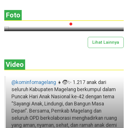
Gotong Royong
Foto
2026-07-13 11:43:00
Lihat Lainnya
Video
@kominfomagelang
👧🧒✨ 1.217 anak dari
seluruh Kabupaten Magelang berkumpul dalam
Puncak Hari Anak Nasional ke-42 dengan tema
“Sayangi Anak, Lindungi, dan Bangun Masa
Depan”. Bersama, Pemkab Magelang dan
seluruh OPD berkolaborasi menghadirkan ruang
yang aman, nyaman, sehat, dan ramah anak demi