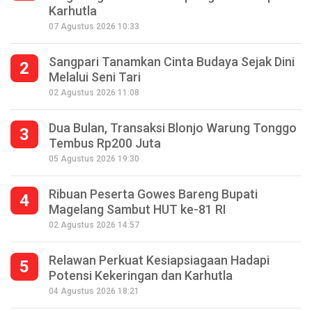
Karhutla
07 Agustus 2026 10:33
Sangpari Tanamkan Cinta Budaya Sejak Dini
2
Melalui Seni Tari
02 Agustus 2026 11:08
Dua Bulan, Transaksi Blonjo Warung Tonggo
3
Tembus Rp200 Juta
05 Agustus 2026 19:30
Ribuan Peserta Gowes Bareng Bupati
4
Magelang Sambut HUT ke-81 RI
02 Agustus 2026 14:57
Relawan Perkuat Kesiapsiagaan Hadapi
5
Potensi Kekeringan dan Karhutla
Seperempat Abad Perhelatan Festival
04 Agustus 2026 18:21
Lima Gunung XXV Kobarkan Semangat