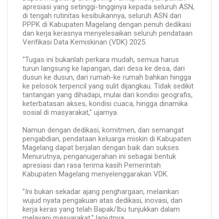
apresiasi yang setinggi-tingginya kepada seluruh ASN,
di tengah rutinitas kesibukannya, seluruh ASN dan
PPPK di Kabupaten Magelang dengan penuh dedikasi
dan kerja kerasnya menyelesaikan seluruh pendataan
Verifikasi Data Kemiskinan (VDK) 2025.
"Tugas ini bukanlah perkara mudah, semua harus
turun langsung ke lapangan, dari desa ke desa, dari
dusun ke dusun, dari rumah-ke rumah bahkan hingga
ke pelosok terpencil yang sulit dijangkau. Tidak sedikit
tantangan yang dihadapi, mulai dari kondisi geografis,
keterbatasan akses, kondisi cuaca, hingga dinamika
sosial di masyarakat," ujarnya.
Namun dengan dedikasi, komitmen, dan semangat
pengabdian, pendataan keluarga miskin di Kabupaten
Magelang dapat berjalan dengan baik dan sukses.
Menurutnya, penganugerahan ini sebagai bentuk
apresiasi dan rasa terima kasih Pemerintah
Kabupaten Magelang menyelenggarakan VDK.
"Ini bukan sekadar ajang penghargaan, melainkan
wujud nyata pengakuan atas dedikasi, inovasi, dan
kerja keras yang telah Bapak/Ibu tunjukkan dalam
melayani masyarakat," lanjutnya.