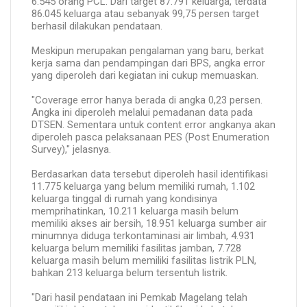
6.545 orang PCL. Dari target 87.791 keluarga, terdata
86.045 keluarga atau sebanyak 99,75 persen target
berhasil dilakukan pendataan.
Meskipun merupakan pengalaman yang baru, berkat
kerja sama dan pendampingan dari BPS, angka error
yang diperoleh dari kegiatan ini cukup memuaskan.
"Coverage error hanya berada di angka 0,23 persen.
Angka ini diperoleh melalui pemadanan data pada
DTSEN. Sementara untuk content error angkanya akan
diperoleh pasca pelaksanaan PES (Post Enumeration
Survey)," jelasnya.
Berdasarkan data tersebut diperoleh hasil identifikasi
11.775 keluarga yang belum memiliki rumah, 1.102
keluarga tinggal di rumah yang kondisinya
memprihatinkan, 10.211 keluarga masih belum
memiliki akses air bersih, 18.951 keluarga sumber air
minumnya diduga terkontaminasi air limbah, 4.931
keluarga belum memiliki fasilitas jamban, 7.728
keluarga masih belum memiliki fasilitas listrik PLN,
bahkan 213 keluarga belum tersentuh listrik.
"Dari hasil pendataan ini Pemkab Magelang telah