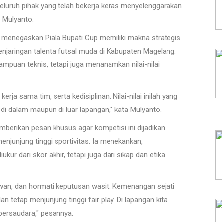
seluruh pihak yang telah bekerja keras menyelenggarakan
r Mulyanto.
o menegaskan Piala Bupati Cup memiliki makna strategis
njaringan talenta futsal muda di Kabupaten Magelang.
puan teknis, tetapi juga menanamkan nilai-nilai
erja sama tim, serta kedisiplinan. Nilai-nilai inilah yang
 di dalam maupun di luar lapangan," kata Mulyanto.
berikan pesan khusus agar kompetisi ini dijadikan
njunjung tinggi sportivitas. Ia menekankan,
ur dari skor akhir, tetapi juga dari sikap dan etika
lawan, dan hormati keputusan wasit. Kemenangan sejati
 tetap menjunjung tinggi fair play. Di lapangan kita
 bersaudara," pesannya.