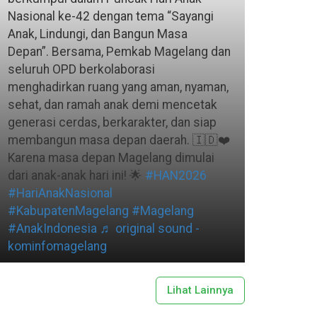
Nasional ke-42 dengan tema “Sayangi
Anak, Lindungi, dan Bangun Masa
Depan”. Bersama, Pemkab Magelang dan
seluruh OPD berkolaborasi
menghadirkan ruang yang aman, nyaman,
sehat, dan ramah anak demi mencetak
generasi cerdas, berkarakter, dan siap
membangun masa depan daerah. 🇮🇩❤️
Karena masa depan Magelang dimulai
dari anak-anak hari ini! 🌟
#HAN2026
#HariAnakNasional
#KabupatenMagelang
#Magelang
#AnakIndonesia
♬ original sound -
kominfomagelang
Lihat Lainnya