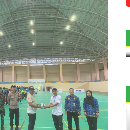
kur
g
Merti Dusun Menjaga Tradisi di
Kawasan Wisata Nepal Van Java
2026-07-26 21:41:00