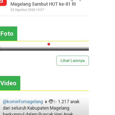
5
Magelang Sambut HUT ke-81 RI
Seperempat Abad Perhelatan
02 Agustus 2026 14:57
Festival Lima Gunung XXV
Sapar
Kobarkan Semangat Gotong
Mas
Royong
Foto
2026-07-13 11:43:00
Lihat Lainnya
Video
@kominfomagelang
👧🧒✨ 1.217 anak
dari seluruh Kabupaten Magelang
berkumpul dalam Puncak Hari Anak