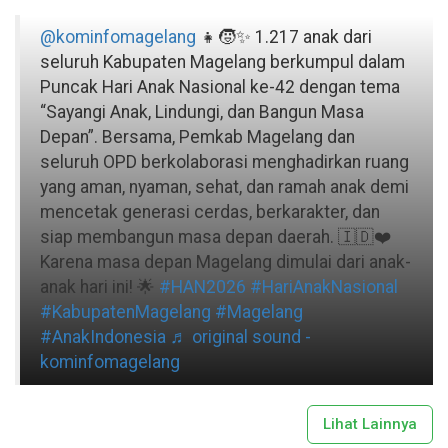
@kominfomagelang
👧🧒✨ 1.217 anak dari
seluruh Kabupaten Magelang berkumpul dalam
Puncak Hari Anak Nasional ke-42 dengan tema
“Sayangi Anak, Lindungi, dan Bangun Masa
Depan”. Bersama, Pemkab Magelang dan
seluruh OPD berkolaborasi menghadirkan ruang
yang aman, nyaman, sehat, dan ramah anak demi
mencetak generasi cerdas, berkarakter, dan
siap membangun masa depan daerah. 🇮🇩❤️
Karena masa depan Magelang dimulai dari anak-
anak hari ini! 🌟
#HAN2026
#HariAnakNasional
#KabupatenMagelang
#Magelang
#AnakIndonesia
♬ original sound -
kominfomagelang
Lihat Lainnya