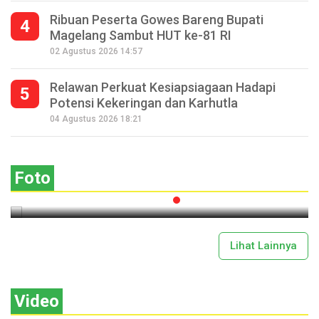
Ribuan Peserta Gowes Bareng Bupati
4
Magelang Sambut HUT ke-81 RI
02 Agustus 2026 14:57
Relawan Perkuat Kesiapsiagaan Hadapi
5
Potensi Kekeringan dan Karhutla
Seperempat Abad Perhelatan Festival
04 Agustus 2026 18:21
Lima Gunung XXV Kobarkan Semangat
Gotong Royong
Foto
2026-07-13 11:43:00
Lihat Lainnya
Video