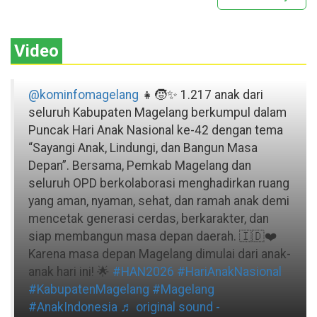
Video
@kominfomagelang
👧🧒✨ 1.217 anak dari
seluruh Kabupaten Magelang berkumpul dalam
Puncak Hari Anak Nasional ke-42 dengan tema
“Sayangi Anak, Lindungi, dan Bangun Masa
Depan”. Bersama, Pemkab Magelang dan
seluruh OPD berkolaborasi menghadirkan ruang
yang aman, nyaman, sehat, dan ramah anak demi
mencetak generasi cerdas, berkarakter, dan
siap membangun masa depan daerah. 🇮🇩❤️
Karena masa depan Magelang dimulai dari anak-
anak hari ini! 🌟
#HAN2026
#HariAnakNasional
#KabupatenMagelang
#Magelang
#AnakIndonesia
♬ original sound -