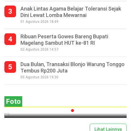
Anak Lintas Agama Belajar Toleransi Sejak
3
Dini Lewat Lomba Mewarnai
01 Agustus 2026 18:49
Ribuan Peserta Gowes Bareng Bupati
4
Magelang Sambut HUT ke-81 RI
02 Agustus 2026 14:57
Dua Bulan, Transaksi Blonjo Warung Tonggo
5
Tembus Rp200 Juta
Seperempat Abad Perhelatan Festival
05 Agustus 2026 19:30
Lima Gunung XXV Kobarkan Semangat
Gotong Royong
Foto
2026-07-13 11:43:00
Lihat Lainnya