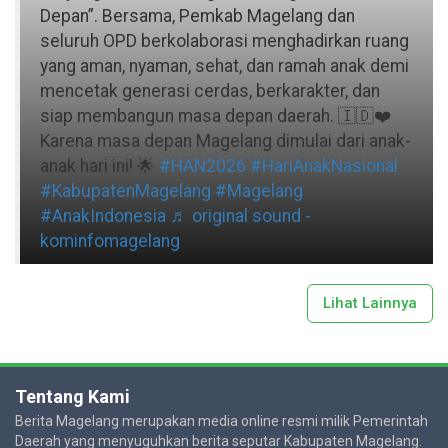
Depan”. Bersama, Pemkab Magelang dan
seluruh OPD berkolaborasi menghadirkan ruang
yang aman, nyaman, sehat, dan ramah anak demi
mencetak generasi cerdas, berkarakter, dan
siap membangun masa depan daerah. 🇮🇩❤️
Karena masa depan Magelang dimulai dari anak-
anak hari ini! 🌟
#HAN2026
#HariAnakNasional
#KabupatenMagelang
#Magelang
#AnakIndonesia
♬ original sound -
kominfomagelang
Lihat Lainnya
Tentang Kami
Berita Magelang merupakan media online resmi milik Pemerintah
Daerah yang menyuguhkan berita seputar Kabupaten Magelang.