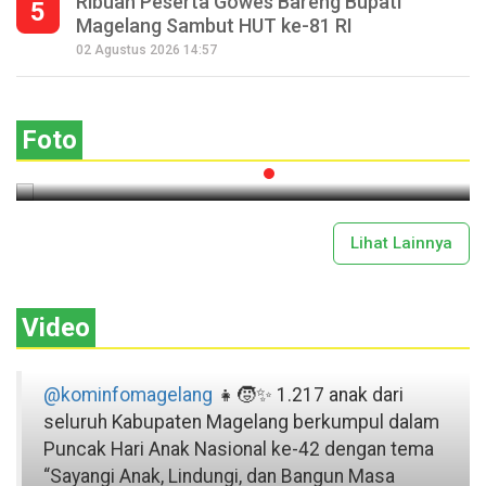
Ribuan Peserta Gowes Bareng Bupati
5
Magelang Sambut HUT ke-81 RI
Seperempat Abad Perhelatan Festival
02 Agustus 2026 14:57
Lima Gunung XXV Kobarkan Semangat
Gotong Royong
Foto
2026-07-13 11:43:00
Lihat Lainnya
Video
@kominfomagelang
👧🧒✨ 1.217 anak dari
seluruh Kabupaten Magelang berkumpul dalam
Puncak Hari Anak Nasional ke-42 dengan tema
“Sayangi Anak, Lindungi, dan Bangun Masa