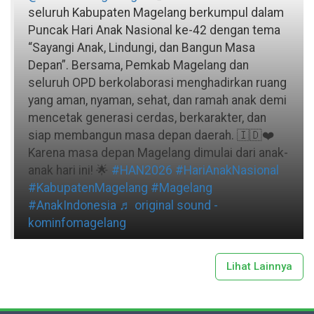
seluruh Kabupaten Magelang berkumpul dalam
Puncak Hari Anak Nasional ke-42 dengan tema
“Sayangi Anak, Lindungi, dan Bangun Masa
Depan”. Bersama, Pemkab Magelang dan
seluruh OPD berkolaborasi menghadirkan ruang
yang aman, nyaman, sehat, dan ramah anak demi
mencetak generasi cerdas, berkarakter, dan
siap membangun masa depan daerah. 🇮🇩❤️
Karena masa depan Magelang dimulai dari anak-
anak hari ini! 🌟
#HAN2026
#HariAnakNasional
#KabupatenMagelang
#Magelang
#AnakIndonesia
♬ original sound -
kominfomagelang
Lihat Lainnya