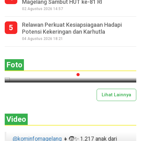
Magelang Sambut HUT ke-81 RI
02 Agustus 2026 14:57
Relawan Perkuat Kesiapsiagaan Hadapi
5
Potensi Kekeringan dan Karhutla
Seperempat Abad Perhelatan Festival
04 Agustus 2026 18:21
Lima Gunung XXV Kobarkan Semangat
M
Gotong Royong
Foto
2026-07-13 11:43:00
Lihat Lainnya
Video
@kominfomagelang
👧🧒✨ 1.217 anak dari