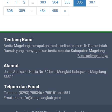
«
1
2
...
303
304
305
306
307
308
309
...
454
455
»
Tentang Kami
Berita Magelang merupakan media online resmi milik Pemerintah
Daerah yang menyuguhkan berita seputar Kabupaten Magelang.
Baca selengkapnya
Alamat
Jalan Soekarno Hatta No. 59 Kota Mungkid, Kabupaten Magelang
56511
Telpon dan Email
Telepon : (0293) 788346 / 788181 ext. 551
Email : kominfo@magelangkab.go.id