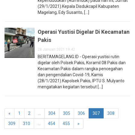
kependudukan (Adminduk) pada hari ini, Jumat
(29/1/2021).Kepala Disdukcapil Kabupaten
Magelang, Edy Susanto, [...]
Operasi Yustisi Digelar Di Kecamatan
Pakis
28 Januari 2021 19:42
BERITAMAGELANG.ID - Operasi yustisi rutin
digelar oleh Polsek Pakis, Koramil 08 Pakis dan
Kecamatan Pakis dalam rangka pencegahan
dan pengendalian Covid-19, Kamis
(28/1/2021).Kapolsek Pakis, IPTU S. Mulyanto
mengatakan kegiatan tersebut [...]
«
1
2
...
304
305
306
307
308
309
310
...
454
455
»