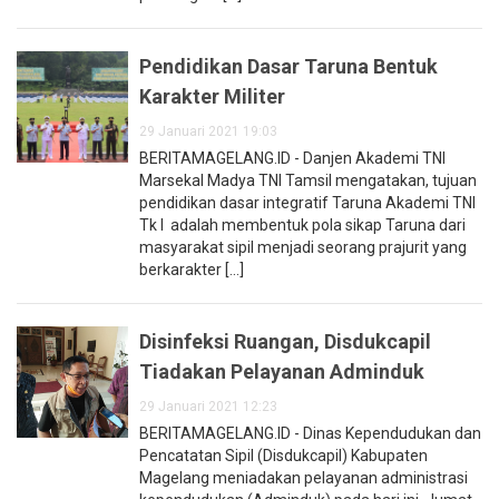
Pendidikan Dasar Taruna Bentuk
Karakter Militer
29 Januari 2021 19:03
BERITAMAGELANG.ID - Danjen Akademi TNI
Marsekal Madya TNI Tamsil mengatakan, tujuan
pendidikan dasar integratif Taruna Akademi TNI
Tk I adalah membentuk pola sikap Taruna dari
masyarakat sipil menjadi seorang prajurit yang
berkarakter [...]
Disinfeksi Ruangan, Disdukcapil
Tiadakan Pelayanan Adminduk
29 Januari 2021 12:23
BERITAMAGELANG.ID - Dinas Kependudukan dan
Pencatatan Sipil (Disdukcapil) Kabupaten
Magelang meniadakan pelayanan administrasi