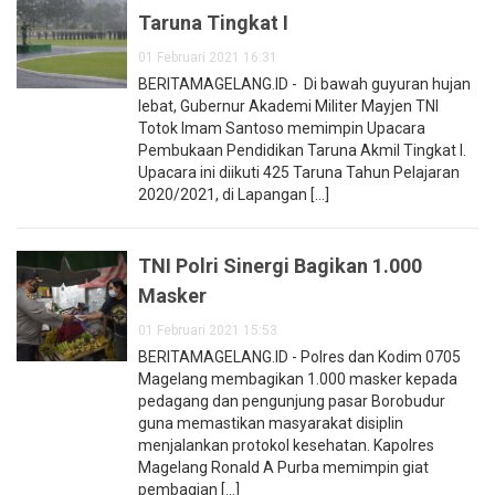
Taruna Tingkat I
01 Februari 2021 16:31
BERITAMAGELANG.ID - Di bawah guyuran hujan
lebat, Gubernur Akademi Militer Mayjen TNI
Totok Imam Santoso memimpin Upacara
Pembukaan Pendidikan Taruna Akmil Tingkat I.
Upacara ini diikuti 425 Taruna Tahun Pelajaran
2020/2021, di Lapangan [...]
TNI Polri Sinergi Bagikan 1.000
Masker
01 Februari 2021 15:53
BERITAMAGELANG.ID - Polres dan Kodim 0705
Magelang membagikan 1.000 masker kepada
pedagang dan pengunjung pasar Borobudur
guna memastikan masyarakat disiplin
menjalankan protokol kesehatan. Kapolres
Magelang Ronald A Purba memimpin giat
pembagian [...]