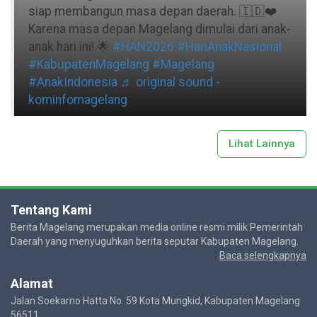
siap membangun masa depan daerah. 🇮🇩❤️
Karena masa depan Magelang dimulai dari anak-
anak hari ini! 🌟
#HAN2026
#HariAnakNasional
#KabupatenMagelang
#Magelang
#AnakIndonesia
♬ original sound -
kominfomagelang
Lihat Lainnya
Tentang Kami
Berita Magelang merupakan media online resmi milik Pemerintah
Daerah yang menyuguhkan berita seputar Kabupaten Magelang.
Baca selengkapnya
Alamat
Jalan Soekarno Hatta No. 59 Kota Mungkid, Kabupaten Magelang
56511