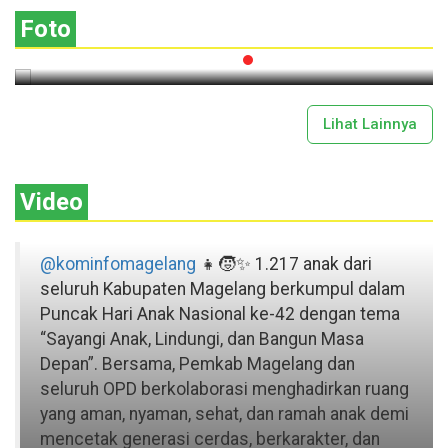
Gotong Royong
Foto
2026-07-13 11:43:00
Lihat Lainnya
Video
@kominfomagelang
👧🧒✨ 1.217 anak dari
seluruh Kabupaten Magelang berkumpul dalam
Puncak Hari Anak Nasional ke-42 dengan tema
“Sayangi Anak, Lindungi, dan Bangun Masa
Depan”. Bersama, Pemkab Magelang dan
seluruh OPD berkolaborasi menghadirkan ruang
yang aman, nyaman, sehat, dan ramah anak demi
mencetak generasi cerdas, berkarakter, dan