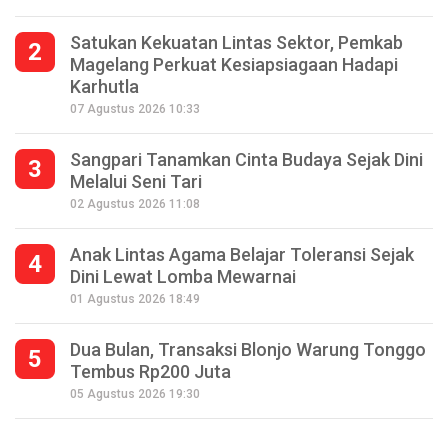
Satukan Kekuatan Lintas Sektor, Pemkab
2
Magelang Perkuat Kesiapsiagaan Hadapi
Karhutla
07 Agustus 2026 10:33
Sangpari Tanamkan Cinta Budaya Sejak Dini
3
Melalui Seni Tari
02 Agustus 2026 11:08
Anak Lintas Agama Belajar Toleransi Sejak
4
Dini Lewat Lomba Mewarnai
01 Agustus 2026 18:49
Dua Bulan, Transaksi Blonjo Warung Tonggo
5
Tembus Rp200 Juta
Seperempat Abad Perhelatan Festival
05 Agustus 2026 19:30
Lima Gunung XXV Kobarkan Semangat