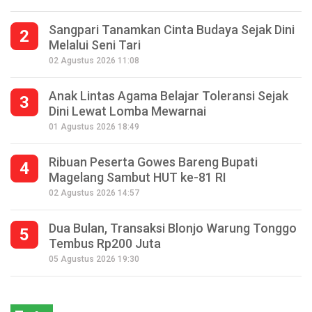
Sangpari Tanamkan Cinta Budaya Sejak Dini
2
Melalui Seni Tari
02 Agustus 2026 11:08
Anak Lintas Agama Belajar Toleransi Sejak
3
Dini Lewat Lomba Mewarnai
01 Agustus 2026 18:49
Ribuan Peserta Gowes Bareng Bupati
4
Magelang Sambut HUT ke-81 RI
02 Agustus 2026 14:57
Dua Bulan, Transaksi Blonjo Warung Tonggo
5
Tembus Rp200 Juta
Seperempat Abad Perhelatan Festival
05 Agustus 2026 19:30
Lima Gunung XXV Kobarkan Semangat
Gotong Royong