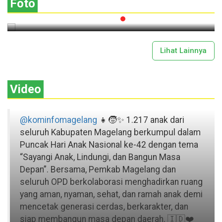
Foto
2026-07-13 11:43:00
Lihat Lainnya
Video
@kominfomagelang
👧🧒✨ 1.217 anak dari
seluruh Kabupaten Magelang berkumpul dalam
Puncak Hari Anak Nasional ke-42 dengan tema
“Sayangi Anak, Lindungi, dan Bangun Masa
Depan”. Bersama, Pemkab Magelang dan
seluruh OPD berkolaborasi menghadirkan ruang
yang aman, nyaman, sehat, dan ramah anak demi
mencetak generasi cerdas, berkarakter, dan
siap membangun masa depan daerah. 🇮🇩❤️