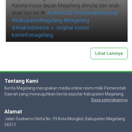
Karena masa depan Magelang dimulai dari anak-
anak hari ini! 🌟
#HAN2026
#HariAnakNasional
#KabupatenMagelang
#Magelang
#AnakIndonesia
♬ original sound -
kominfomagelang
Lihat Lainnya
Tentang Kami
Berita Magelang merupakan media online resmi milik Pemerintah
Daerah yang menyuguhkan berita seputar Kabupaten Magelang.
Baca selengkapnya
Alamat
Jalan Soekarno Hatta No. 59 Kota Mungkid, Kabupaten Magelang
56511