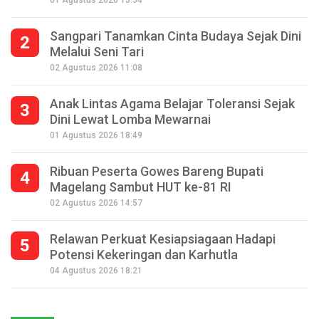
01 Agustus 2026 15:54
Sangpari Tanamkan Cinta Budaya Sejak Dini
2
Melalui Seni Tari
02 Agustus 2026 11:08
Anak Lintas Agama Belajar Toleransi Sejak
3
Dini Lewat Lomba Mewarnai
01 Agustus 2026 18:49
Ribuan Peserta Gowes Bareng Bupati
4
Magelang Sambut HUT ke-81 RI
02 Agustus 2026 14:57
Relawan Perkuat Kesiapsiagaan Hadapi
5
Potensi Kekeringan dan Karhutla
Seperempat Abad Perhelatan Festival
04 Agustus 2026 18:21
Lima Gunung XXV Kobarkan Semangat
Gotong Royong