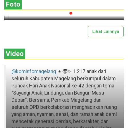
Foto
2026-07-13 11:43:00
Lihat Lainnya
Video
@kominfomagelang
👧🧒✨ 1.217 anak dari
seluruh Kabupaten Magelang berkumpul dalam
Puncak Hari Anak Nasional ke-42 dengan tema
“Sayangi Anak, Lindungi, dan Bangun Masa
Depan”. Bersama, Pemkab Magelang dan
seluruh OPD berkolaborasi menghadirkan ruang
yang aman, nyaman, sehat, dan ramah anak demi
mencetak generasi cerdas, berkarakter, dan