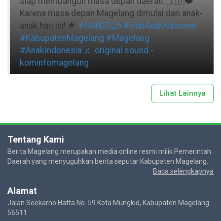
siap membangun masa depan daerah. 🇮🇩❤️
Karena masa depan Magelang dimulai dari anak-
anak hari ini! 🌟
#HAN2026
#HariAnakNasional
#KabupatenMagelang
#Magelang
#AnakIndonesia
♬ original sound -
kominfomagelang
Lihat Lainnya
Tentang Kami
Berita Magelang merupakan media online resmi milik Pemerintah
Daerah yang menyuguhkan berita seputar Kabupaten Magelang.
Baca selengkapnya
Alamat
Jalan Soekarno Hatta No. 59 Kota Mungkid, Kabupaten Magelang
56511