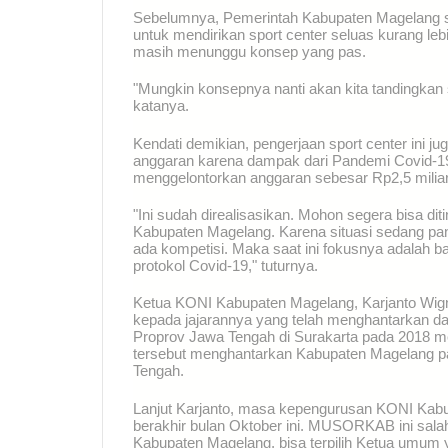
Sebelumnya, Pemerintah Kabupaten Magelang su
untuk mendirikan sport center seluas kurang leb
masih menunggu konsep yang pas.
"Mungkin konsepnya nanti akan kita tandingkan s
katanya.
Kendati demikian, pengerjaan sport center ini j
anggaran karena dampak dari Pandemi Covid-19.
menggelontorkan anggaran sebesar Rp2,5 milia
"Ini sudah direalisasikan. Mohon segera bisa di
Kabupaten Magelang. Karena situasi sedang pande
ada kompetisi. Maka saat ini fokusnya adalah 
protokol Covid-19," tuturnya.
Ketua KONI Kabupaten Magelang, Karjanto Wig
kepada jajarannya yang telah menghantarkan 
Proprov Jawa Tengah di Surakarta pada 2018 me
tersebut menghantarkan Kabupaten Magelang pad
Tengah.
Lanjut Karjanto, masa kepengurusan KONI Kabu
berakhir bulan Oktober ini. MUSORKAB ini sal
Kabupaten Magelang, bisa terpilih Ketua umum 