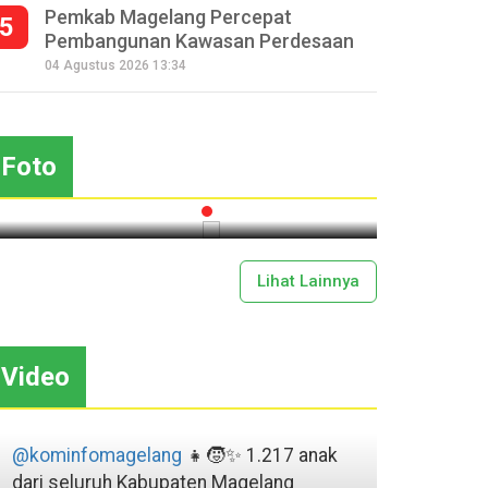
Pemkab Magelang Percepat
5
Pembangunan Kawasan Perdesaan
Seperempat Abad Perhelatan
04 Agustus 2026 13:34
Festival Lima Gunung XXV
Sapar
Kobarkan Semangat Gotong
Mas
Royong
Foto
2026-07-13 11:43:00
Lihat Lainnya
Video
@kominfomagelang
👧🧒✨ 1.217 anak
dari seluruh Kabupaten Magelang