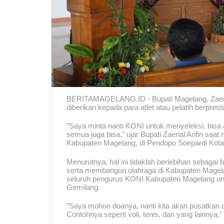
BERITAMAGELANG.ID - Bupati Magelang, Zaena
diberikan kepada para atlet atau pelatih berprest
"Saya minta nanti KONI untuk menyeleksi, bisa a
semua juga bisa," ujar Bupati Zaenal Arifin
Kabupaten Magelang, di Pendopo Soepardi Kota 
Menurutnya, hal ini tidaklah berlebihan sebaga
serta membangun olahraga di Kabupaten Magela
seluruh pengurus KONI Kabupaten Magelang un
Gemilang.
"Saya mohon doanya, nanti kita akan pusatkan 
Contohnya seperti voli, tenis, dan yang lainnya,