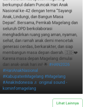
berkumpul dalam Puncak Hari Anak
Nasional ke-42 dengan tema “Sayangi
Anak, Lindungi, dan Bangun Masa
Depan”. Bersama, Pemkab Magelang dan
seluruh OPD berkolaborasi
menghadirkan ruang yang aman, nyaman,
sehat, dan ramah anak demi mencetak
generasi cerdas, berkarakter, dan siap
membangun masa depan daerah. 🇮🇩❤️
Karena masa depan Magelang dimulai
dari anak-anak hari ini! 🌟
#HAN2026
#HariAnakNasional
#KabupatenMagelang
#Magelang
#AnakIndonesia
♬ original sound -
kominfomagelang
Lihat Lainnya