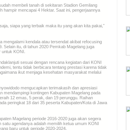
dah membeli tanah di sekitaran Stadion Gemilang
ih hampir mencapai 4 Hektar. Saat ini, pengerjaannya
aja, siapa yang terbaik maka itu yang akan kita pakai,"
uga mengalami kendala atau tersendat akibat refocusing
 Selain itu, di tahun 2020 Pemkab Magelang juga
r untuk KONI.
tindaklanjuti sesuai dengan rencana kegiatan dari KONI
mi, tentu tidak berbicara tentang prestasi karena tidak
bagaimana ikut menjaga kesehatan masyarakat melalui
nyowidodo mengucapkan terimakasih dan apresiasi
dan mendampingi kontingen Kabupaten Magelang pada
raih 12 emas, 5 perak, dan 19 perunggu. Raihan
a peringkat 18 dari 35 peserta Kabupaten/Kota di Jawa
paten Magelang periode 2016-2020 juga akan segera
ah satu agendanya adalah memilih ketua umum KONI
yang baru untuk periode 2020-2024.