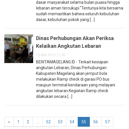
dasar masyarakat selama bulan puasa hingga
lebaran aman tercukupi."Tentunya kita bersama
sudah memastikan bahwa seluruh kebutuhan
dasar, kebutuhan pokok yang [...]
Dinas Perhubungan Akan Periksa
Kelaikan Angkutan Lebaran
13 Mei 2019 12:45
BERITAMAGELANG.ID - Terkait kesiapan
angkutan Lebaran, Dinas Perhubungan
Kabupaten Magelang akan jemput bola
melakukan Ramp check di garasi PO bus
maupun terminal kendaraan yang melayani
angkutan lebaran.Kegiatan Ramp check
dilakukan secara [...]
«
1
2
...
52
53
54
55
56
57