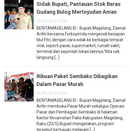
Sidak Bupati, Pantauan Stok Beras
Gudang Bulog Mertoyudan Aman
27 Mei 2019 13:40
BERITAMAGELANG.ID - Bupati Magelang, Zaenal
Arifin bersama Forkopimda mengecek kesiapan
Idul Fitri, dengan cara sidak ke berbagai tempat
vital, seperti pasar, supermarket, rumah sakit,
terminal dan sejumlah lokasi lainnya."Kita cek
langsung [...]
Ribuan Paket Sembako Dibagikan
Dalam Pasar Murah
22 Mei 2019 16:59
BERITAMAGELANG.ID - Bupati Magelang, Zaenal
Arifin membuka Pasar Murah sekaligus Operasi
Pasar dan Pembagian Sembako di halaman
Kantor Kecamatan Pakis Kabupaten Magelang,
Rabu (22/5).Bupati mengatakan, program
tersebut bertujuan melayani [...]