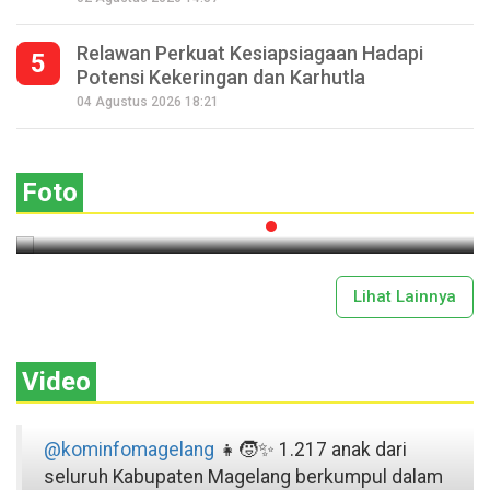
Relawan Perkuat Kesiapsiagaan Hadapi
5
Potensi Kekeringan dan Karhutla
Seperempat Abad Perhelatan Festival
04 Agustus 2026 18:21
Lima Gunung XXV Kobarkan Semangat
Gotong Royong
Foto
2026-07-13 11:43:00
Lihat Lainnya
Video
@kominfomagelang
👧🧒✨ 1.217 anak dari
seluruh Kabupaten Magelang berkumpul dalam