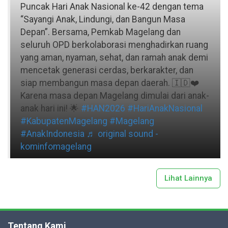
Puncak Hari Anak Nasional ke-42 dengan tema
“Sayangi Anak, Lindungi, dan Bangun Masa
Depan”. Bersama, Pemkab Magelang dan
seluruh OPD berkolaborasi menghadirkan ruang
yang aman, nyaman, sehat, dan ramah anak demi
mencetak generasi cerdas, berkarakter, dan
siap membangun masa depan daerah. 🇮🇩❤️
Karena masa depan Magelang dimulai dari anak-
anak hari ini! 🌟
#HAN2026
#HariAnakNasional
#KabupatenMagelang
#Magelang
#AnakIndonesia
♬ original sound -
kominfomagelang
Lihat Lainnya
Tentang Kami