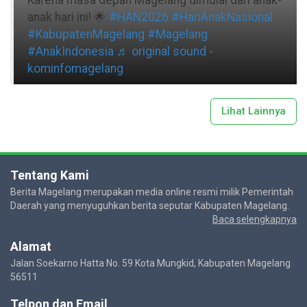
anak hari ini! 🌟
#HAN2026
#HariAnakNasional
#KabupatenMagelang
#Magelang
#AnakIndonesia
♬ original sound -
kominfomagelang
Lihat Lainnya
Tentang Kami
Berita Magelang merupakan media online resmi milik Pemerintah
Daerah yang menyuguhkan berita seputar Kabupaten Magelang.
Baca selengkapnya
Alamat
Jalan Soekarno Hatta No. 59 Kota Mungkid, Kabupaten Magelang
56511
Telpon dan Email