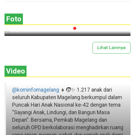
Lima Gunung XXV Kobarkan Semangat
Gotong Royong
Foto
2026-07-13 11:43:00
Lihat Lainnya
Video
@kominfomagelang
👧🧒✨ 1.217 anak dari
seluruh Kabupaten Magelang berkumpul dalam
Puncak Hari Anak Nasional ke-42 dengan tema
“Sayangi Anak, Lindungi, dan Bangun Masa
Depan”. Bersama, Pemkab Magelang dan
seluruh OPD berkolaborasi menghadirkan ruang
yang aman, nyaman, sehat, dan ramah anak demi