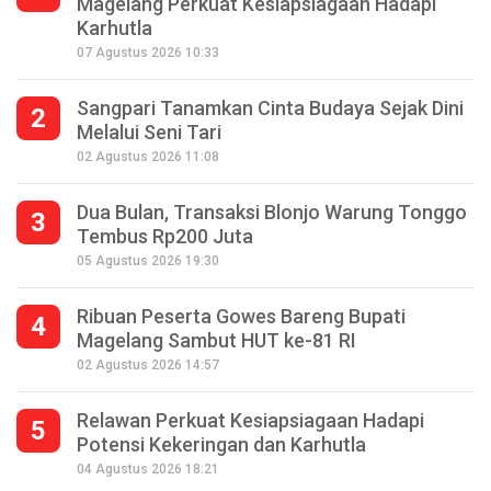
Magelang Perkuat Kesiapsiagaan Hadapi
Karhutla
07 Agustus 2026 10:33
Sangpari Tanamkan Cinta Budaya Sejak Dini
2
Melalui Seni Tari
02 Agustus 2026 11:08
Dua Bulan, Transaksi Blonjo Warung Tonggo
3
Tembus Rp200 Juta
05 Agustus 2026 19:30
Ribuan Peserta Gowes Bareng Bupati
4
Magelang Sambut HUT ke-81 RI
02 Agustus 2026 14:57
Relawan Perkuat Kesiapsiagaan Hadapi
5
Potensi Kekeringan dan Karhutla
Seperempat Abad Perhelatan Festival
04 Agustus 2026 18:21