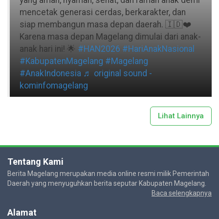
mencetak generasi cerdas, berkarakter, dan
siap membangun masa depan daerah. 🇮🇩❤️
Karena masa depan Magelang dimulai dari anak-
anak hari ini! 🌟
#HAN2026
#HariAnakNasional
#KabupatenMagelang
#Magelang
#AnakIndonesia
♬ original sound -
kominfomagelang
Lihat Lainnya
Tentang Kami
Berita Magelang merupakan media online resmi milik Pemerintah
Daerah yang menyuguhkan berita seputar Kabupaten Magelang.
Baca selengkapnya
Alamat