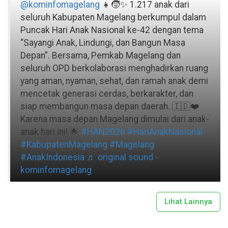
@kominfomagelang
👧🧒✨ 1.217 anak dari
seluruh Kabupaten Magelang berkumpul dalam
Puncak Hari Anak Nasional ke-42 dengan tema
“Sayangi Anak, Lindungi, dan Bangun Masa
Depan”. Bersama, Pemkab Magelang dan
seluruh OPD berkolaborasi menghadirkan ruang
yang aman, nyaman, sehat, dan ramah anak demi
mencetak generasi cerdas, berkarakter, dan
siap membangun masa depan daerah. 🇮🇩❤️
Karena masa depan Magelang dimulai dari anak-
anak hari ini! 🌟
#HAN2026
#HariAnakNasional
#KabupatenMagelang
#Magelang
#AnakIndonesia
♬ original sound -
kominfomagelang
Lihat Lainnya