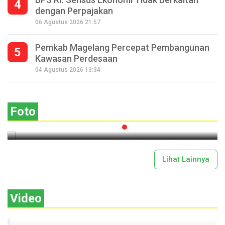
4
dengan Perpajakan
06 Agustus 2026 21:57
Pemkab Magelang Percepat Pembangunan
5
Kawasan Perdesaan
Seperempat Abad Perhelatan Festival
04 Agustus 2026 13:34
Lima Gunung XXV Kobarkan Semangat
Gotong Royong
Foto
2026-07-13 11:43:00
Lihat Lainnya
Video