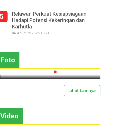
Relawan Perkuat Kesiapsiagaan
5
Hadapi Potensi Kekeringan dan
Karhutla
Seperempat Abad Perhelatan
04 Agustus 2026 18:21
Festival Lima Gunung XXV
Sapar
Kobarkan Semangat Gotong
Mas
Royong
Foto
2026-07-13 11:43:00
Lihat Lainnya
Video