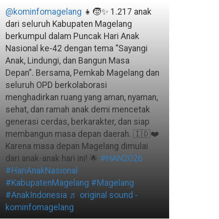
@kominfomagelang
👧🧒✨ 1.217 anak
dari seluruh Kabupaten Magelang
berkumpul dalam Puncak Hari Anak
Nasional ke-42 dengan tema “Sayangi
Anak, Lindungi, dan Bangun Masa
Depan”. Bersama, Pemkab Magelang dan
seluruh OPD berkolaborasi
menghadirkan ruang yang aman, nyaman,
sehat, dan ramah anak demi mencetak
generasi cerdas, berkarakter, dan siap
membangun masa depan daerah. 🇮🇩❤️
Karena masa depan Magelang dimulai
dari anak-anak hari ini! 🌟
#HAN2026
#HariAnakNasional
#KabupatenMagelang
#Magelang
#AnakIndonesia
♬ original sound -
kominfomagelang