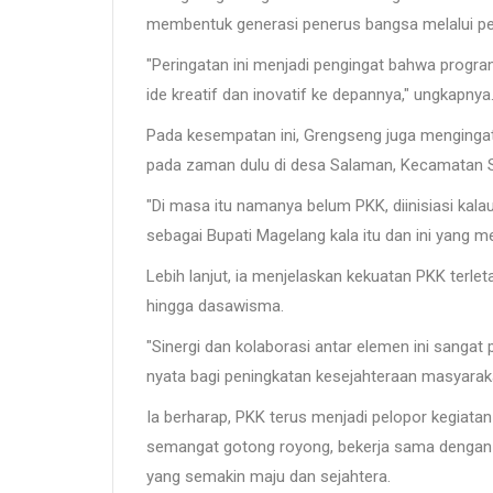
membentuk generasi penerus bangsa melalui pen
"Peringatan ini menjadi pengingat bahwa progr
ide kreatif dan inovatif ke depannya," ungkapnya
Pada kesempatan ini, Grengseng juga mengingat
pada zaman dulu di desa Salaman, Kecamatan 
"Di masa itu namanya belum PKK, diinisiasi kala
sebagai Bupati Magelang kala itu dan ini yang me
Lebih lanjut, ia menjelaskan kekuatan PKK terlet
hingga dasawisma.
"Sinergi dan kolaborasi antar elemen ini sang
nyata bagi peningkatan kesejahteraan masyaraka
Ia berharap, PKK terus menjadi pelopor kegiata
semangat gotong royong, bekerja sama dengan
yang semakin maju dan sejahtera.