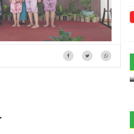
kur
g
Merti Dusun Menjaga Tradisi di
Kawasan Wisata Nepal Van Java
2026-07-26 21:41:00
r