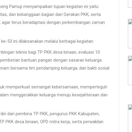
ng Pamuji menyampaikan tujuan kegiatan ini yaitu
as, dan kebanggaan bagian dari Gerakan PKK, serta
K agar terus beradaptasi dengan perkembangan zaman
 ke-53 ini dilaksanakan melalui berbagai kegiatan.
imbingan teknis bagi TP PKK desa binaan, evaluasi 10
l pemberian bantuan pangan dengan sasaran keluarga
 senam bersama tim pendamping keluarga, dan bakti sosial
untuk memperkuat semangat kebersamaan, memperteguh
alam menggerakkan keluarga menuju kesejahteraan dan
 terdiri dari pembina TP PKK, pengurus PKK Kabupaten,
P PKK desa binaan, OPD mitra kerja, serta perwakilan