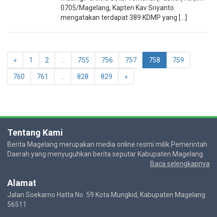
0705/Magelang, Kapten Kav Sriyanto
mengatakan terdapat 389 KDMP yang [...]
«
1
2
...
755
756
757
758
759
760
761
...
828
829
»
Tentang Kami
Berita Magelang merupakan media online resmi milik Pemerintah
Daerah yang menyuguhkan berita seputar Kabupaten Magelang.
Baca selengkapnya
Alamat
Jalan Soekarno Hatta No. 59 Kota Mungkid, Kabupaten Magelang
56511