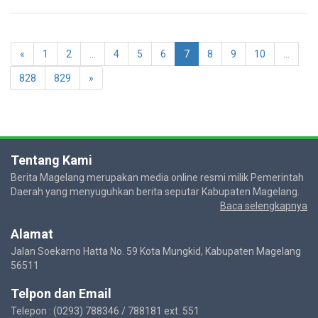
«
1
2
...
4
5
6
7
8
9
10
...
828
829
»
Tentang Kami
Berita Magelang merupakan media online resmi milik Pemerintah
Daerah yang menyuguhkan berita seputar Kabupaten Magelang.
Baca selengkapnya
Alamat
Jalan Soekarno Hatta No. 59 Kota Mungkid, Kabupaten Magelang
56511
Telpon dan Email
Telepon : (0293) 788346 / 788181 ext. 551