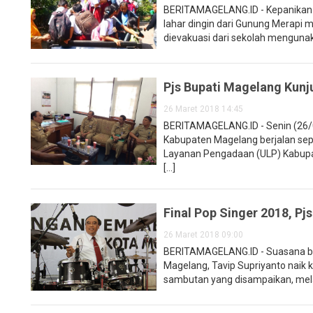
BERITAMAGELANG.ID - Kepanikan me
lahar dingin dari Gunung Merapi 
dievakuasi dari sekolah mengunak
Pjs Bupati Magelang Kunj
26 Maret 2018 14:45
BERITAMAGELANG.ID - Senin (26/0
Kabupaten Magelang berjalan seper
Layanan Pengadaan (ULP) Kabupa
[...]
Final Pop Singer 2018, P
26 Maret 2018 09:00
BERITAMAGELANG.ID - Suasana ber
Magelang, Tavip Supriyanto naik k
sambutan yang disampaikan, melai