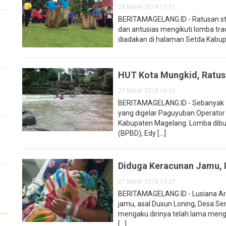
28 Maret 2018 13:51
BERITAMAGELANG.ID - Ratusan s
dan antusias mengikuti lomba tra
diadakan di halaman Setda Kabupa
HUT Kota Mungkid, Ratus
27 Maret 2018 16:33
BERITAMAGELANG.ID - Sebanyak 28
yang digelar Paguyuban Operator
Kabupaten Magelang. Lomba dib
(BPBD), Edy [...]
Diduga Keracunan Jamu, I
27 Maret 2018 13:27
BERITAMAGELANG.ID - Lusiana Arfi
jamu, asal Dusun Loning, Desa S
mengaku dirinya telah lama meng
[...]