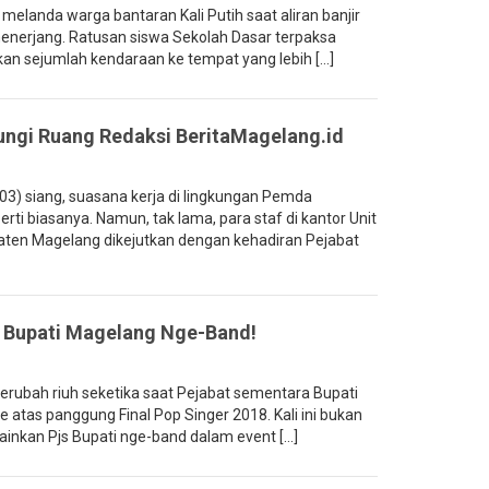
landa warga bantaran Kali Putih saat aliran banjir
menerjang. Ratusan siswa Sekolah Dasar terpaksa
an sejumlah kendaraan ke tempat yang lebih [...]
ungi Ruang Redaksi BeritaMagelang.id
3) siang, suasana kerja di lingkungan Pemda
ti biasanya. Namun, tak lama, para staf di kantor Unit
ten Magelang dikejutkan dengan kehadiran Pejabat
js Bupati Magelang Nge-Band!
ubah riuh seketika saat Pejabat sementara Bupati
e atas panggung Final Pop Singer 2018. Kali ini bukan
nkan Pjs Bupati nge-band dalam event [...]