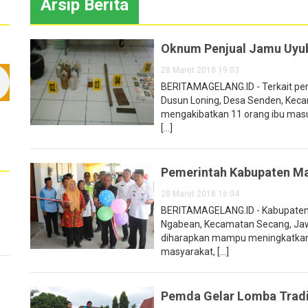
Arsip Berita
Oknum Penjual Jamu Uyu
28 Maret 2018 19:03
BERITAMAGELANG.ID - Terkait per
Dusun Loning, Desa Senden, Kec
mengakibatkan 11 orang ibu masuk
[...]
Pemerintah Kabupaten Ma
28 Maret 2018 16:04
BERITAMAGELANG.ID - Kabupaten M
Ngabean, Kecamatan Secang, Jaw
diharapkan mampu meningkatkan 
masyarakat, [...]
Pemda Gelar Lomba Tradi