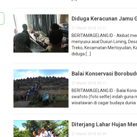
Diduga Keracunan Jamu G
27 Maret 2018 12:11
BERITAMAGELANG.ID - Akibat men
menyusui asal Dusun Loning, Des
Treko, Kecamatan Mertoyudan, K
diduga [...]
Balai Konservasi Borobu
27 Maret 2018 09:17
BERITAMAGELANG.ID - Balai Kon
swafoto (foto selfie) indah guna
wisatawan di cagar budaya dunia t
Diterjang Lahar Hujan Me
27 Maret 2018 00:39