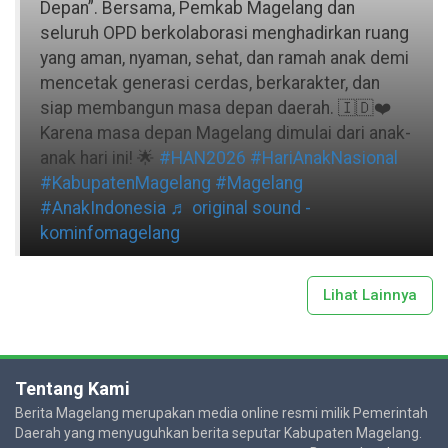
Depan”. Bersama, Pemkab Magelang dan
seluruh OPD berkolaborasi menghadirkan ruang
yang aman, nyaman, sehat, dan ramah anak demi
mencetak generasi cerdas, berkarakter, dan
siap membangun masa depan daerah. 🇮🇩❤️
Karena masa depan Magelang dimulai dari anak-
anak hari ini! 🌟
#HAN2026
#HariAnakNasional
#KabupatenMagelang
#Magelang
#AnakIndonesia
♬ original sound -
kominfomagelang
Lihat Lainnya
Tentang Kami
Berita Magelang merupakan media online resmi milik Pemerintah
Daerah yang menyuguhkan berita seputar Kabupaten Magelang.