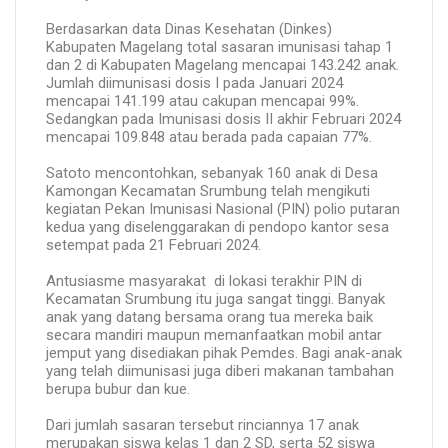
Berdasarkan data Dinas Kesehatan (Dinkes)
Kabupaten Magelang total sasaran imunisasi tahap 1
dan 2 di Kabupaten Magelang mencapai 143.242 anak.
Jumlah diimunisasi dosis I pada Januari 2024
mencapai 141.199 atau cakupan mencapai 99%.
Sedangkan pada Imunisasi dosis II akhir Februari 2024
mencapai 109.848 atau berada pada capaian 77%.
Satoto mencontohkan, sebanyak 160 anak di Desa
Kamongan Kecamatan Srumbung telah mengikuti
kegiatan Pekan Imunisasi Nasional (PIN) polio putaran
kedua yang diselenggarakan di pendopo kantor sesa
setempat pada 21 Februari 2024.
Antusiasme masyarakat di lokasi terakhir PIN di
Kecamatan Srumbung itu juga sangat tinggi. Banyak
anak yang datang bersama orang tua mereka baik
secara mandiri maupun memanfaatkan mobil antar
jemput yang disediakan pihak Pemdes. Bagi anak-anak
yang telah diimunisasi juga diberi makanan tambahan
berupa bubur dan kue.
Dari jumlah sasaran tersebut rinciannya 17 anak
merupakan siswa kelas 1 dan 2 SD, serta 52 siswa