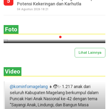
5
Potensi Kekeringan dan Karhutla
Seperempat Abad Perhelatan Festival
04 Agustus 2026 18:21
Lima Gunung XXV Kobarkan Semangat
Gotong Royong
Foto
2026-07-13 11:43:00
Lihat Lainnya
Video
@kominfomagelang
👧🧒✨ 1.217 anak dari
seluruh Kabupaten Magelang berkumpul dalam
Puncak Hari Anak Nasional ke-42 dengan tema
“Sayangi Anak, Lindungi, dan Bangun Masa