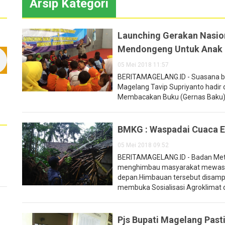
Arsip Kategori
Launching Gerakan Nasion
Mendongeng Untuk Anak
05 Mei 2018 11:57
BERITAMAGELANG.ID - Suasana ber
Magelang Tavip Supriyanto hadir
Membacakan Buku (Gernas Baku)' di
BMKG : Waspadai Cuaca 
05 Mei 2018 09:52
BERITAMAGELANG.ID - Badan Meteo
menghimbau masyarakat mewaspa
depan.Himbauan tersebut disampa
membuka Sosialisasi Agroklimat di 
Pjs Bupati Magelang Past