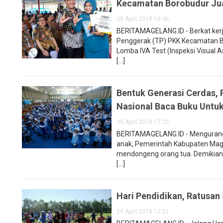
Kecamatan Borobudur Jua
30 April 2018 19:46
BERITAMAGELANG.ID - Berkat kerj
Penggerak (TP) PKK Kecamatan Bo
Lomba IVA Test (Inspeksi Visual 
[...]
Bentuk Generasi Cerdas,
Nasional Baca Buku Untu
30 April 2018 17:25
BERITAMAGELANG.ID - Mengurang
anak, Pemerintah Kabupaten Mage
mendongeng orang tua. Demikian 
[...]
Hari Pendidikan, Ratusan 
29 April 2018 13:51