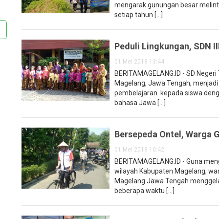
mengarak gunungan besar melinta
setiap tahun [...]
Peduli Lingkungan, SDN I
01 Mei 2018 13:44
BERITAMAGELANG.ID - SD Negeri 
Magelang, Jawa Tengah, menjadi
pembelajaran kepada siswa denga
bahasa Jawa [...]
Bersepeda Ontel, Warga G
01 Mei 2018 10:42
BERITAMAGELANG.ID - Guna mengh
wilayah Kabupaten Magelang, wa
Magelang Jawa Tengah menggelar 
beberapa waktu [...]