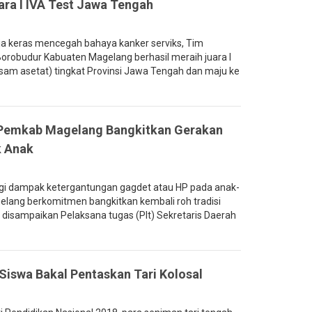
ra I IVA Test Jawa Tengah
a keras mencegah bahaya kanker serviks, Tim
robudur Kabuaten Magelang berhasil meraih juara I
Asam asetat) tingkat Provinsi Jawa Tengah dan maju ke
 Pemkab Magelang Bangkitkan Gerakan
k Anak
i dampak ketergantungan gagdet atau HP pada anak-
lang berkomitmen bangkitkan kembali roh tradisi
disampaikan Pelaksana tugas (Plt) Sekretaris Daerah
Siswa Bakal Pentaskan Tari Kolosal