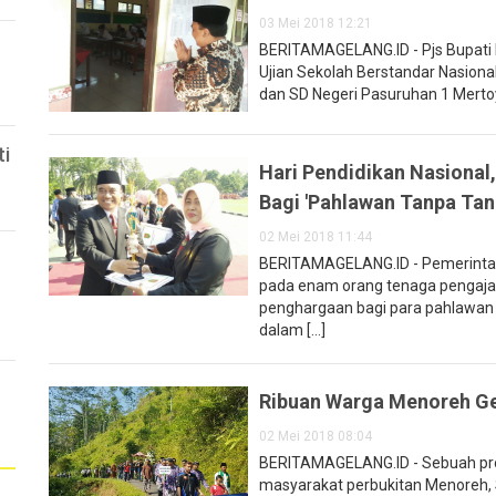
03 Mei 2018 12:21
BERITAMAGELANG.ID - Pjs Bupati
Ujian Sekolah Berstandar Nasiona
dan SD Negeri Pasuruhan 1 Mertoyu
ti
Hari Pendidikan Nasiona
Bagi 'Pahlawan Tanpa Tan
02 Mei 2018 11:44
BERITAMAGELANG.ID - Pemerint
pada enam orang tenaga pengajar 
penghargaan bagi para pahlawan 
dalam [...]
Ribuan Warga Menoreh Ge
02 Mei 2018 08:04
BERITAMAGELANG.ID - Sebuah pros
masyarakat perbukitan Menoreh, Se