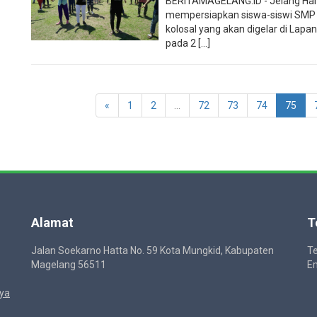
BERITAMAGELANG.ID - Jelang Hari 
mempersiapkan siswa-siswi SMP
kolosal yang akan digelar di La
pada 2 [...]
«
1
2
...
72
73
74
75
Alamat
T
Jalan Soekarno Hatta No. 59 Kota Mungkid, Kabupaten
Te
Magelang 56511
Em
ya