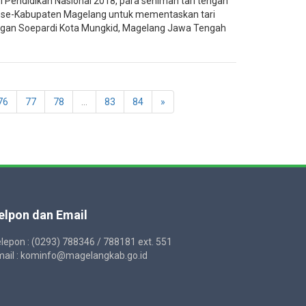
Pendidikan Nasional 2018, para seniman tari tengah
 se-Kabupaten Magelang untuk mementaskan tari
pangan Soepardi Kota Mungkid, Magelang Jawa Tengah
76
77
78
...
83
84
»
elpon dan Email
lepon : (0293) 788346 / 788181 ext. 551
ail : kominfo@magelangkab.go.id