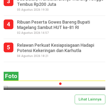
3
Tembus Rp200 Juta
05 Agustus 2026 19:30
Ribuan Peserta Gowes Bareng Bupati
4
Magelang Sambut HUT ke-81 RI
02 Agustus 2026 14:57
Relawan Perkuat Kesiapsiagaan Hadapi
5
Potensi Kekeringan dan Karhutla
Seperempat Abad Perhelatan Festival
04 Agustus 2026 18:21
Lima Gunung XXV Kobarkan Semangat
Gotong Royong
Foto
2026-07-13 11:43:00
Lihat Lainnya