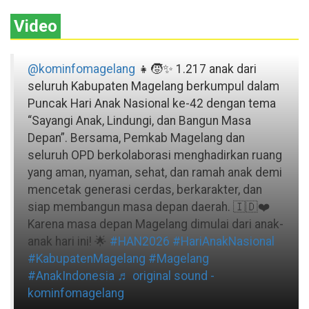
Video
@kominfomagelang
👧🧒✨ 1.217 anak dari
seluruh Kabupaten Magelang berkumpul dalam
Puncak Hari Anak Nasional ke-42 dengan tema
“Sayangi Anak, Lindungi, dan Bangun Masa
Depan”. Bersama, Pemkab Magelang dan
seluruh OPD berkolaborasi menghadirkan ruang
yang aman, nyaman, sehat, dan ramah anak demi
mencetak generasi cerdas, berkarakter, dan
siap membangun masa depan daerah. 🇮🇩❤️
Karena masa depan Magelang dimulai dari anak-
anak hari ini! 🌟
#HAN2026
#HariAnakNasional
#KabupatenMagelang
#Magelang
#AnakIndonesia
♬ original sound -
kominfomagelang