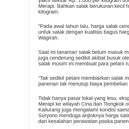
yakni sekitar Rp. 1.000 per kilogram u
Merapi. Bahkan salak berukuran kecil h
kilogram.
"Pada awal tahun lalu, harga salak cen
untuk salak dengan kualitas bagus harg
Wagirah.
Saat ini tanaman salak belum masuk ma
juga cenderung sedikit akibat busuk ol
salak musim ini membuat para petani r
"Tak sedikit petani membiarkan salak m
panenan tak menutup biaya pembelian 
Tidak hanya pasar lokal yang lesu, eks
Merapi ke wilayah Cina dan Tiongkok 
Kaliurang juga mengalami kondisi sama
Suryono menduga anjloknya harga sala
dan kesalahan perawatan paska panen 