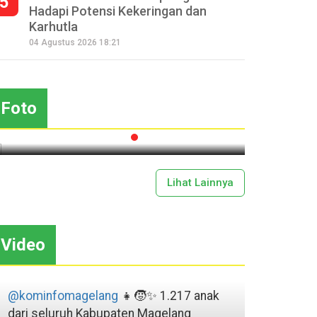
5
Hadapi Potensi Kekeringan dan
Karhutla
Seperempat Abad Perhelatan
04 Agustus 2026 18:21
Festival Lima Gunung XXV
Sapar
Kobarkan Semangat Gotong
Mas
Royong
Foto
2026-07-13 11:43:00
Lihat Lainnya
Video
@kominfomagelang
👧🧒✨ 1.217 anak
dari seluruh Kabupaten Magelang