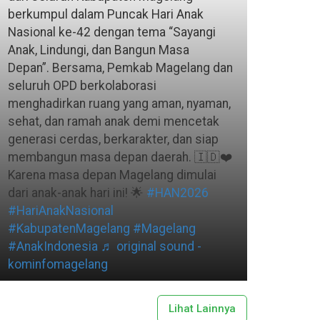
berkumpul dalam Puncak Hari Anak
Nasional ke-42 dengan tema “Sayangi
Anak, Lindungi, dan Bangun Masa
Depan”. Bersama, Pemkab Magelang dan
seluruh OPD berkolaborasi
menghadirkan ruang yang aman, nyaman,
sehat, dan ramah anak demi mencetak
generasi cerdas, berkarakter, dan siap
membangun masa depan daerah. 🇮🇩❤️
Karena masa depan Magelang dimulai
dari anak-anak hari ini! 🌟
#HAN2026
#HariAnakNasional
#KabupatenMagelang
#Magelang
#AnakIndonesia
♬ original sound -
kominfomagelang
Lihat Lainnya