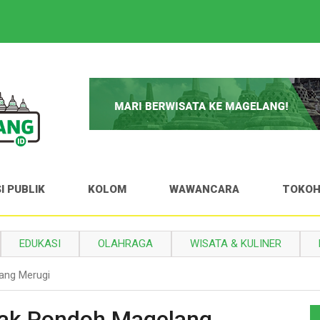
I PUBLIK
KOLOM
WAWANCARA
TOKO
EDUKASI
OLAHRAGA
WISATA & KULINER
lang Merugi
alak Pondoh Magelang