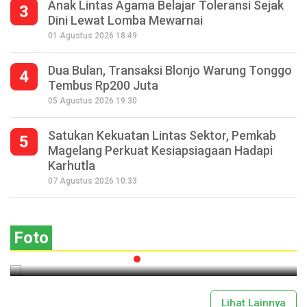
Anak Lintas Agama Belajar Toleransi Sejak
3
Dini Lewat Lomba Mewarnai
01 Agustus 2026 18:49
Dua Bulan, Transaksi Blonjo Warung Tonggo
4
Tembus Rp200 Juta
05 Agustus 2026 19:30
Satukan Kekuatan Lintas Sektor, Pemkab
5
Magelang Perkuat Kesiapsiagaan Hadapi
Karhutla
Saparan Mantran, Wujud Syukur
07 Agustus 2026 10:33
Masyarakat Petani Lereng Gunung
Andong
Foto
2026-07-29 18:51:00
Lihat Lainnya