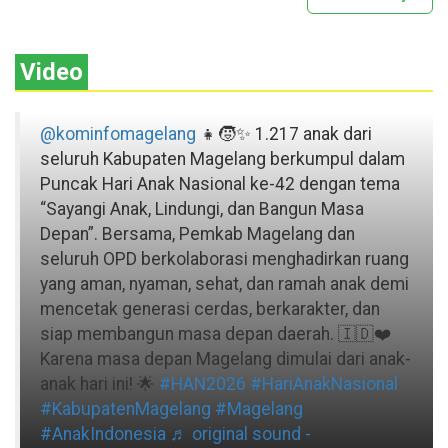
Video
@kominfomagelang
👧🧒✨ 1.217 anak dari
seluruh Kabupaten Magelang berkumpul dalam
Puncak Hari Anak Nasional ke-42 dengan tema
“Sayangi Anak, Lindungi, dan Bangun Masa
Depan”. Bersama, Pemkab Magelang dan
seluruh OPD berkolaborasi menghadirkan ruang
yang aman, nyaman, sehat, dan ramah anak demi
mencetak generasi cerdas, berkarakter, dan
siap membangun masa depan daerah. 🇮🇩❤️
Karena masa depan Magelang dimulai dari anak-
anak hari ini! 🌟
#HAN2026
#HariAnakNasional
#KabupatenMagelang
#Magelang
#AnakIndonesia
♬ original sound -