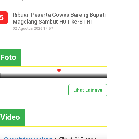
Ribuan Peserta Gowes Bareng Bupati
5
Magelang Sambut HUT ke-81 RI
Seperempat Abad Perhelatan
02 Agustus 2026 14:57
Festival Lima Gunung XXV
Sapar
Kobarkan Semangat Gotong
Mas
Royong
Foto
2026-07-13 11:43:00
Lihat Lainnya
Video