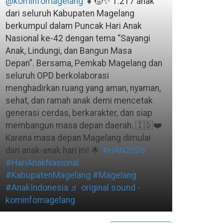
@kominfomagelang
👧🧒✨ 1.217 anak
dari seluruh Kabupaten Magelang
berkumpul dalam Puncak Hari Anak
Nasional ke-42 dengan tema “Sayangi
Anak, Lindungi, dan Bangun Masa
Depan”. Bersama, Pemkab Magelang dan
seluruh OPD berkolaborasi
menghadirkan ruang yang aman, nyaman,
sehat, dan ramah anak demi mencetak
generasi cerdas, berkarakter, dan siap
membangun masa depan daerah. 🇮🇩❤️
Karena masa depan Magelang dimulai
dari anak-anak hari ini! 🌟
#HAN2026
#HariAnakNasional
#KabupatenMagelang
#Magelang
#AnakIndonesia
♬ original sound -
kominfomagelang