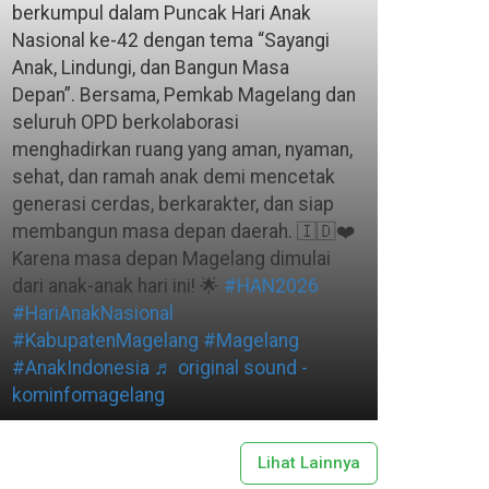
berkumpul dalam Puncak Hari Anak
Nasional ke-42 dengan tema “Sayangi
Anak, Lindungi, dan Bangun Masa
Depan”. Bersama, Pemkab Magelang dan
seluruh OPD berkolaborasi
menghadirkan ruang yang aman, nyaman,
sehat, dan ramah anak demi mencetak
generasi cerdas, berkarakter, dan siap
membangun masa depan daerah. 🇮🇩❤️
Karena masa depan Magelang dimulai
dari anak-anak hari ini! 🌟
#HAN2026
#HariAnakNasional
#KabupatenMagelang
#Magelang
#AnakIndonesia
♬ original sound -
kominfomagelang
Lihat Lainnya