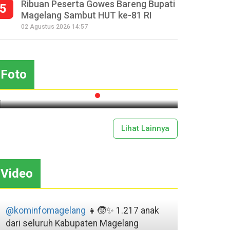
Ribuan Peserta Gowes Bareng Bupati
5
Magelang Sambut HUT ke-81 RI
Seperempat Abad Perhelatan
02 Agustus 2026 14:57
Festival Lima Gunung XXV
Sapar
Kobarkan Semangat Gotong
Mas
Royong
Foto
2026-07-13 11:43:00
Lihat Lainnya
Video
@kominfomagelang
👧🧒✨ 1.217 anak
dari seluruh Kabupaten Magelang