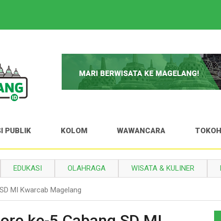
I PUBLIK
KOLOM
WAWANCARA
TOKO
EDUKASI
OLAHRAGA
WISATA & KULINER
 SD MI Kwarcab Magelang
ore ke-5 Cabang SD MI