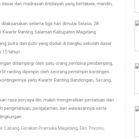
dasar dan madrasah ibtidaiyah yang bertakwa, mandiri,
i dilaksanakan selama tiga hari dimulai Selasa, 28
i Kwartir Ranting Salaman Kabupaten Magelang.
ng putra dan putri yang duduk di bangku sekolah dasar
i 15 tahun.
engan didampingi oleh satu orang pembina pendamping,
tir ranting dipimpin oleh seorang pemimpin kontingen.
 kontingennya yaitu Kwartir Ranting Bandongan, Secang,
tkan rasa percaya diri, makin mengeratkan persatuan dan
ah pengetahuan, pengalaman, dan wawasannya serta
lingkungan.
rtir Cabang Gerakan Pramuka Magelang, Eko Triyono,