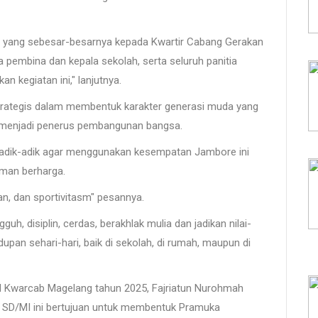
h yang sebesar-besarnya kepada Kwartir Cabang Gerakan
 pembina dan kepala sekolah, serta seluruh panitia
n kegiatan ini," lanjutnya.
trategis dalam membentuk karakter generasi muda yang
ap menjadi penerus pembangunan bangsa.
a adik-adik agar menggunakan kesempatan Jambore ini
aman berharga.
an, dan sportivitasm" pesannya.
uh, disiplin, cerdas, berakhlak mulia dan jadikan nilai-
pan sehari-hari, baik di sekolah, di rumah, maupun di
I Kwarcab Magelang tahun 2025, Fajriatun Nurohmah
D/MI ini bertujuan untuk membentuk Pramuka