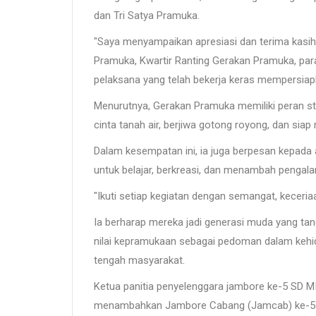
dan Tri Satya Pramuka.
"Saya menyampaikan apresiasi dan terima kasi
Pramuka, Kwartir Ranting Gerakan Pramuka, para
pelaksana yang telah bekerja keras mempersiapka
Menurutnya, Gerakan Pramuka memiliki peran s
cinta tanah air, berjiwa gotong royong, dan si
Dalam kesempatan ini, ia juga berpesan kepad
untuk belajar, berkreasi, dan menambah pengal
"Ikuti setiap kegiatan dengan semangat, keceria
Ia berharap mereka jadi generasi muda yang tangg
nilai kepramukaan sebagai pedoman dalam kehidu
tengah masyarakat.
Ketua panitia penyelenggara jambore ke-5 SD M
menambahkan Jambore Cabang (Jamcab) ke-5 S