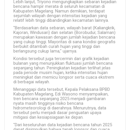
Lebih lanjut, Triyono mengungkapkan sebaran kejadian
bencana hampir merata di seluruh kecamatan di
Kabupaten Magelang. Namun demikian, terdapat
sejumlah wilayah dengan intensitas kejadian yang
relatif lebih tinggi dibandingkan kecamatan lainnya.
"Berdasarkan data sebaran, wilayah barat (Kaliangkrik,
Kajoran, Windusari) dan selatan (Borobudur, Salaman)
merupakan kawasan dengan jumlah kejadian bencana
yang cukup tinggi. Mayoritas di sana kondisi geografis
berbukit ditambah curah hujan yang tinggi dan
berlangsung cukup lama," ujarnya.
Kondisi tersebut juga tercermin dari grafik kejadian
bulanan yang menunjukkan fluktuasi jumlah bencana
sepanjang tahun. Peningkatan kejadian terlihat jelas
pada periode musim hujan, ketika intensitas hujan
meningkat dan memicu longsor serta cuaca ekstrem
di berbagai wilayah.
Menanggapi data tersebut, Kepala Pelaksana BPBD
Kabupaten Magelang, Edi Wasono menyampaikan,
tren bencana sepanjang 2025 menjadi gambaran
nyata masih tingginya risiko bencana
hidrometeorologi di daerahnya. Menurutnya, data
tersebut perlu menjadi dasar penguatan upaya
mitigasi dan kesiapsiagaan ke depan.
"Dari keseluruhan data kejadian bencana tahun 2025
dapat disimpulkan bahwa tanah longsor dan cuaca