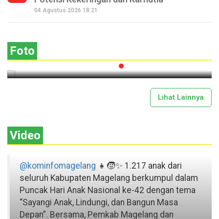
Seperempat Abad Perhelatan Festival
04 Agustus 2026 18:21
Lima Gunung XXV Kobarkan Semangat
Gotong Royong
Foto
2026-07-13 11:43:00
Lihat Lainnya
Video
@kominfomagelang
👧🧒✨ 1.217 anak dari
seluruh Kabupaten Magelang berkumpul dalam
Puncak Hari Anak Nasional ke-42 dengan tema
“Sayangi Anak, Lindungi, dan Bangun Masa
Depan”. Bersama, Pemkab Magelang dan