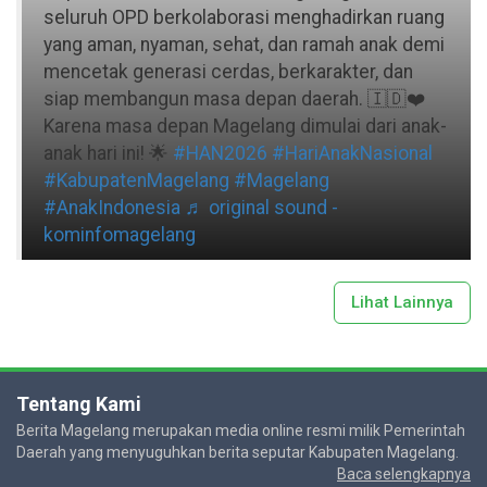
seluruh OPD berkolaborasi menghadirkan ruang
yang aman, nyaman, sehat, dan ramah anak demi
mencetak generasi cerdas, berkarakter, dan
siap membangun masa depan daerah. 🇮🇩❤️
Karena masa depan Magelang dimulai dari anak-
anak hari ini! 🌟
#HAN2026
#HariAnakNasional
#KabupatenMagelang
#Magelang
#AnakIndonesia
♬ original sound -
kominfomagelang
Lihat Lainnya
Tentang Kami
Berita Magelang merupakan media online resmi milik Pemerintah
Daerah yang menyuguhkan berita seputar Kabupaten Magelang.
Baca selengkapnya