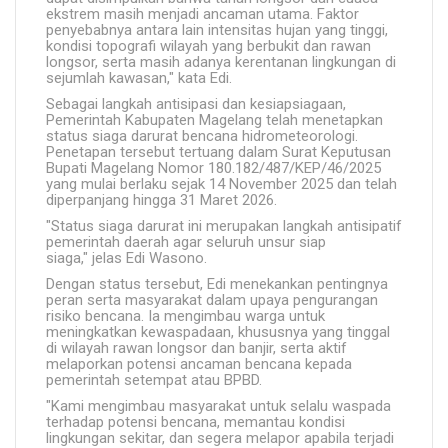
ekstrem masih menjadi ancaman utama. Faktor
penyebabnya antara lain intensitas hujan yang tinggi,
kondisi topografi wilayah yang berbukit dan rawan
longsor, serta masih adanya kerentanan lingkungan di
sejumlah kawasan," kata Edi.
Sebagai langkah antisipasi dan kesiapsiagaan,
Pemerintah Kabupaten Magelang telah menetapkan
status siaga darurat bencana hidrometeorologi.
Penetapan tersebut tertuang dalam Surat Keputusan
Bupati Magelang Nomor 180.182/487/KEP/46/2025
yang mulai berlaku sejak 14 November 2025 dan telah
diperpanjang hingga 31 Maret 2026.
"Status siaga darurat ini merupakan langkah antisipatif
pemerintah daerah agar seluruh unsur siap
siaga," jelas Edi Wasono.
Dengan status tersebut, Edi menekankan pentingnya
peran serta masyarakat dalam upaya pengurangan
risiko bencana. Ia mengimbau warga untuk
meningkatkan kewaspadaan, khususnya yang tinggal
di wilayah rawan longsor dan banjir, serta aktif
melaporkan potensi ancaman bencana kepada
pemerintah setempat atau BPBD.
"Kami mengimbau masyarakat untuk selalu waspada
terhadap potensi bencana, memantau kondisi
lingkungan sekitar, dan segera melapor apabila terjadi