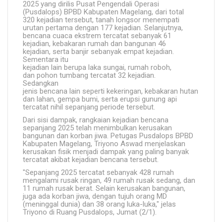
2025 yang dirilis Pusat Pengendali Operasi
(Pusdalops) BPBD Kabupaten Magelang, dari total
320 kejadian tersebut, tanah longsor menempati
urutan pertama dengan 177 kejadian. Selanjutnya,
bencana cuaca ekstrem tercatat sebanyak 61
kejadian, kebakaran rumah dan bangunan 46
kejadian, serta banjir sebanyak empat kejadian.
Sementara itu
kejadian lain berupa laka sungai, rumah roboh,
dan pohon tumbang tercatat 32 kejadian.
Sedangkan
jenis bencana lain seperti kekeringan, kebakaran hutan
dan lahan, gempa bumi, serta erupsi gunung api
tercatat nihil sepanjang periode tersebut.
Dari sisi dampak, rangkaian kejadian bencana
sepanjang 2025 telah menimbulkan kerusakan
bangunan dan korban jiwa. Petugas Pusdalops BPBD
Kabupaten Magelang, Triyono Aswad menjelaskan
kerusakan fisik menjadi dampak yang paling banyak
tercatat akibat kejadian bencana tersebut.
"Sepanjang 2025 tercatat sebanyak 428 rumah
mengalami rusak ringan, 49 rumah rusak sedang, dan
11 rumah rusak berat. Selain kerusakan bangunan,
juga ada korban jiwa, dengan tujuh orang MD
(meninggal dunia) dan 38 orang luka-luka," jelas
Triyono di Ruang Pusdalops, Jumat (2/1).