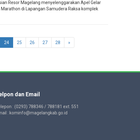
sian Resor Magelang menyelenggarakan Apel Gelar
Marathon di Lapangan Samudera Raksa komplek
24
25
26
27
28
»
elpon dan Email
lepon : (0293) 788346 / 788181 ext. 551
ail : kominfo@magelangkab.go.id