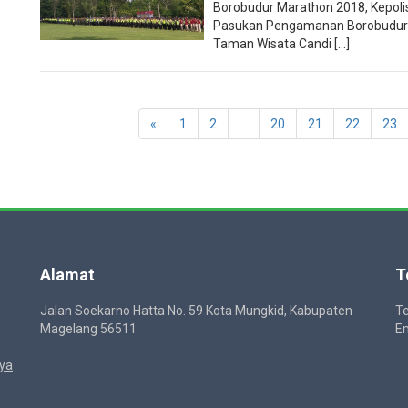
Borobudur Marathon 2018, Kepoli
Pasukan Pengamanan Borobudur 
Taman Wisata Candi [...]
«
1
2
...
20
21
22
23
Alamat
T
Jalan Soekarno Hatta No. 59 Kota Mungkid, Kabupaten
Te
Magelang 56511
Em
ya