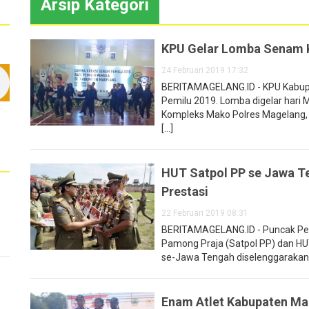
Arsip Kategori
KPU Gelar Lomba Senam K
24 Februari 2019 17:32
BERITAMAGELANG.ID - KPU Kabup
Pemilu 2019. Lomba digelar hari
Kompleks Mako Polres Magelang, 
[...]
HUT Satpol PP se Jawa T
Prestasi
22 Februari 2019 08:31
BERITAMAGELANG.ID - Puncak Peri
Pamong Praja (Satpol PP) dan HU
se-Jawa Tengah diselenggarakan d
Enam Atlet Kabupaten Mag