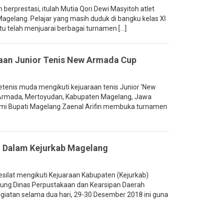
erprestasi, itulah Mutia Qori Dewi Masyitoh atlet
agelang. Pelajar yang masih duduk di bangku kelas XI
telah menjuarai berbagai turnamen [...]
araan Junior Tenis New Armada Cup
enis muda mengikuti kejuaraan tenis Junior 'New
 Armada, Mertoyudan, Kabupaten Magelang, Jawa
smi Bupati Magelang Zaenal Arifin membuka turnamen
g Dalam Kejurkab Magelang
ilat mengikuti Kejuaraan Kabupaten (Kejurkab)
dung Dinas Perpustakaan dan Kearsipan Daerah
giatan selama dua hari, 29-30 Desember 2018 ini guna