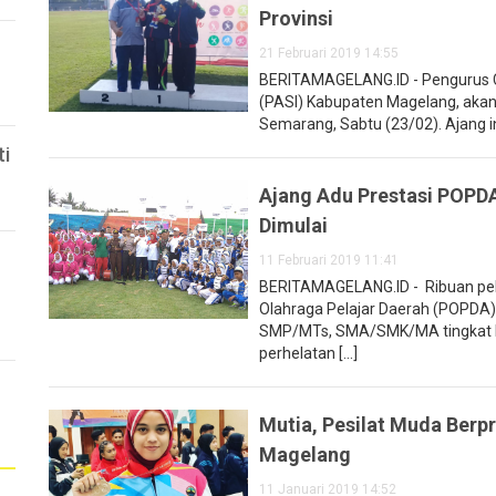
Provinsi
21 Februari 2019 14:55
BERITAMAGELANG.ID - Pengurus Ca
(PASI) Kabupaten Magelang, akan 
Semarang, Sabtu (23/02). Ajang ini
ti
Ajang Adu Prestasi POPD
Dimulai
11 Februari 2019 11:41
BERITAMAGELANG.ID - Ribuan pel
Olahraga Pelajar Daerah (POPDA) 
SMP/MTs, SMA/SMK/MA tingkat K
perhelatan [...]
Mutia, Pesilat Muda Ber
Magelang
11 Januari 2019 14:52