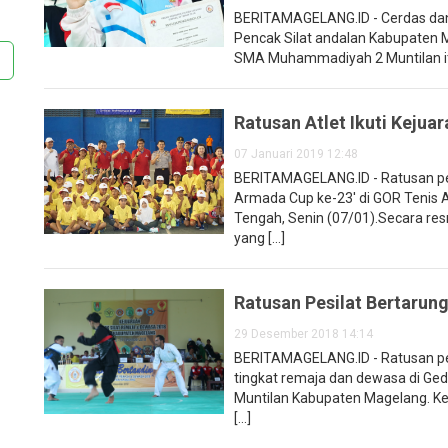
BERITAMAGELANG.ID - Cerdas dan b
Pencak Silat andalan Kabupaten M
SMA Muhammadiyah 2 Muntilan itu 
Ratusan Atlet Ikuti Keju
07 Januari 2019 12:48
BERITAMAGELANG.ID - Ratusan pet
Armada Cup ke-23' di GOR Tenis
Tengah, Senin (07/01).Secara re
yang [...]
Ratusan Pesilat Bertarun
29 Desember 2018 14:14
BERITAMAGELANG.ID - Ratusan pes
tingkat remaja dan dewasa di Ge
Muntilan Kabupaten Magelang. Ke
[...]