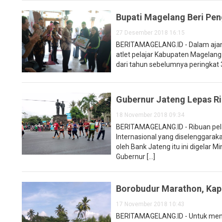
Bupati Magelang Beri Pen
27 Desember 2018 16:15
BERITAMAGELANG.ID - Dalam ajang 
atlet pelajar Kabupaten Magelang
dari tahun sebelumnya peringkat 
Gubernur Jateng Lepas Ri
18 November 2018 09:34
BERITAMAGELANG.ID - Ribuan pel
Internasional yang diselenggarak
oleh Bank Jateng itu ini digelar 
Gubernur [...]
Borobudur Marathon, Kap
17 November 2018 10:43
BERITAMAGELANG.ID - Untuk men