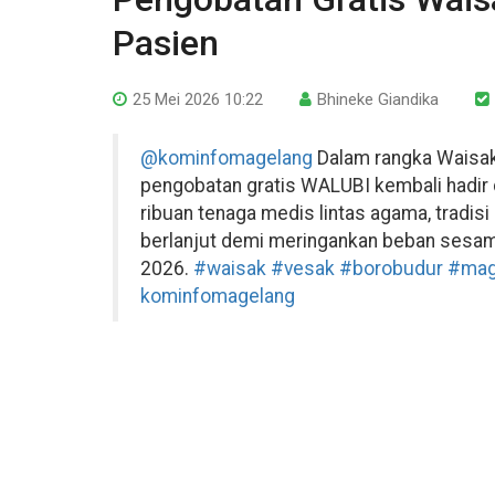
Pasien
25 Mei 2026 10:22
Bhineke Giandika
@kominfomagelang
Dalam rangka Waisak 
pengobatan gratis WALUBI kembali hadir 
ribuan tenaga medis lintas agama, tradisi
berlanjut demi meringankan beban sesam
2026.
#waisak
#vesak
#borobudur
#mag
kominfomagelang