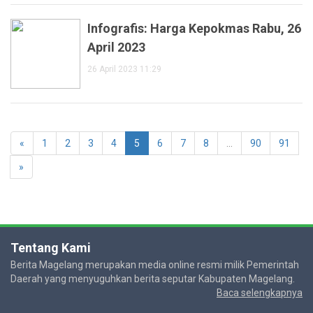
Infografis: Harga Kepokmas Rabu, 26
April 2023
26 April 2023 11:29
«
1
2
3
4
5
6
7
8
...
90
91
»
Tentang Kami
Berita Magelang merupakan media online resmi milik Pemerintah
Daerah yang menyuguhkan berita seputar Kabupaten Magelang.
Baca selengkapnya