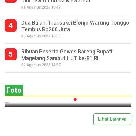
Dini Lewat Lomba Mewarnai
01 Agustus 2026 18:49
Dua Bulan, Transaksi Blonjo Warung Tonggo
4
Tembus Rp200 Juta
05 Agustus 2026 19:30
Ribuan Peserta Gowes Bareng Bupati
5
Magelang Sambut HUT ke-81 RI
Seperempat Abad Perhelatan Festival
02 Agustus 2026 14:57
Lima Gunung XXV Kobarkan Semangat
Gotong Royong
Foto
2026-07-13 11:43:00
Lihat Lainnya