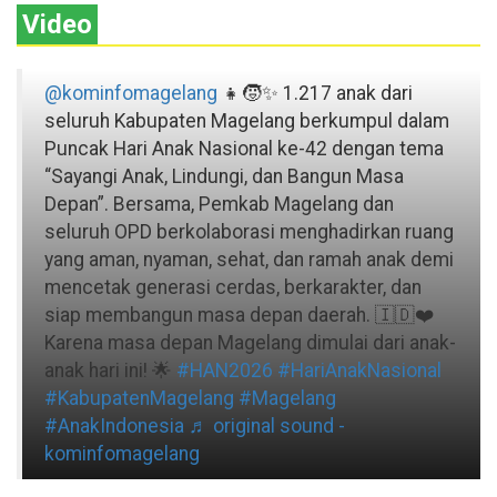
Video
@kominfomagelang
👧🧒✨ 1.217 anak dari
seluruh Kabupaten Magelang berkumpul dalam
Puncak Hari Anak Nasional ke-42 dengan tema
“Sayangi Anak, Lindungi, dan Bangun Masa
Depan”. Bersama, Pemkab Magelang dan
seluruh OPD berkolaborasi menghadirkan ruang
yang aman, nyaman, sehat, dan ramah anak demi
mencetak generasi cerdas, berkarakter, dan
siap membangun masa depan daerah. 🇮🇩❤️
Karena masa depan Magelang dimulai dari anak-
anak hari ini! 🌟
#HAN2026
#HariAnakNasional
#KabupatenMagelang
#Magelang
#AnakIndonesia
♬ original sound -
kominfomagelang