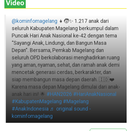
Video
@kominfomagelang
👧🧒✨ 1.217 anak dari
seluruh Kabupaten Magelang berkumpul dalam
Puncak Hari Anak Nasional ke-42 dengan tema
“Sayangi Anak, Lindungi, dan Bangun Masa
Depan”. Bersama, Pemkab Magelang dan
seluruh OPD berkolaborasi menghadirkan ruang
yang aman, nyaman, sehat, dan ramah anak demi
mencetak generasi cerdas, berkarakter, dan
siap membangun masa depan daerah. 🇮🇩❤️
Karena masa depan Magelang dimulai dari anak-
anak hari ini! 🌟
#HAN2026
#HariAnakNasional
#KabupatenMagelang
#Magelang
#AnakIndonesia
♬ original sound -
kominfomagelang