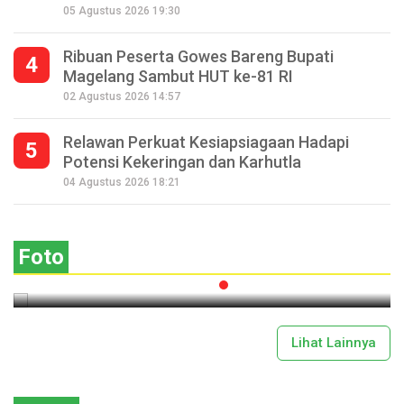
05 Agustus 2026 19:30
Ribuan Peserta Gowes Bareng Bupati
4
Magelang Sambut HUT ke-81 RI
02 Agustus 2026 14:57
Relawan Perkuat Kesiapsiagaan Hadapi
5
Potensi Kekeringan dan Karhutla
Seperempat Abad Perhelatan Festival
04 Agustus 2026 18:21
Lima Gunung XXV Kobarkan Semangat
Gotong Royong
Foto
2026-07-13 11:43:00
Lihat Lainnya