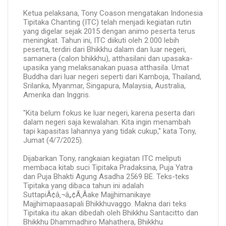
Ketua pelaksana, Tony Coason mengatakan Indonesia
Tipitaka Chanting (ITC) telah menjadi kegiatan rutin
yang digelar sejak 2015 dengan animo peserta terus
meningkat. Tahun ini, ITC diikuti oleh 2.000 lebih
peserta, terdiri dari Bhikkhu dalam dan luar negeri,
samanera (calon bhikkhu), atthasilani dan upasaka-
upasika yang melaksanakan puasa atthasila. Umat
Buddha dari luar negeri seperti dari Kamboja, Thailand,
Srilanka, Myanmar, Singapura, Malaysia, Australia,
Amerika dan Inggris.
"Kita belum fokus ke luar negeri, karena peserta dari
dalam negeri saja kewalahan. Kita ingin menambah
tapi kapasitas lahannya yang tidak cukup," kata Tony,
Jumat (4/7/2025).
Dijabarkan Tony, rangkaian kegiatan ITC meliputi
membaca kitab suci Tipitaka Pradaksina, Puja Yatra
dan Puja Bhakti Agung Asadha 2569 BE. Teks-teks
Tipitaka yang dibaca tahun ini adalah
SuttapiÃ¢â‚¬â„¢Ã‚Â­ake Majjhimanikaye
Majjhimapaasapali Bhikkhuvaggo. Makna dari teks
Tipitaka itu akan dibedah oleh Bhikkhu Santacitto dan
Bhikkhu Dhammadhiro Mahathera, Bhikkhu