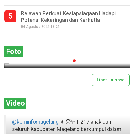
Relawan Perkuat Kesiapsiagaan Hadapi
5
Potensi Kekeringan dan Karhutla
Seperempat Abad Perhelatan Festival
04 Agustus 2026 18:21
Lima Gunung XXV Kobarkan Semangat
Gotong Royong
Foto
2026-07-13 11:43:00
Lihat Lainnya
Video
@kominfomagelang
👧🧒✨ 1.217 anak dari
seluruh Kabupaten Magelang berkumpul dalam