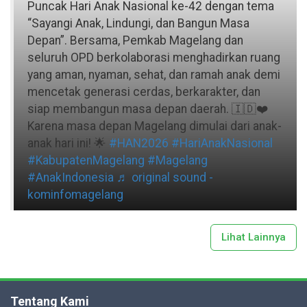
Puncak Hari Anak Nasional ke-42 dengan tema
“Sayangi Anak, Lindungi, dan Bangun Masa
Depan”. Bersama, Pemkab Magelang dan
seluruh OPD berkolaborasi menghadirkan ruang
yang aman, nyaman, sehat, dan ramah anak demi
mencetak generasi cerdas, berkarakter, dan
siap membangun masa depan daerah. 🇮🇩❤️
Karena masa depan Magelang dimulai dari anak-
anak hari ini! 🌟
#HAN2026
#HariAnakNasional
#KabupatenMagelang
#Magelang
#AnakIndonesia
♬ original sound -
kominfomagelang
Lihat Lainnya
Tentang Kami