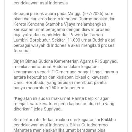
cendekiawan asal Indonesia.
Sebagai puncak acara pada Minggu (6/7/2025) sore
akan digelar kirab kereta kencana Dhammacakka dan
Kereta Kencana Stambha Vijaya melambangkan
kerukunan umat beragama dengan diawali prosesi
puja yatra dari candi Mendut-Pawon ke Taman
Lumbini Borobudur. Sekitar 11.000 umat Buddha dari
berbagai wilayah di Indonesia akan mengikuti prosesi
tersebut.
Dirjen Bimas Buddha Kementerian Agama RI Supriyadi,
menilai animo umat Buddha dalam kegiatan
keagamaan seperti TIC memang sangat tinggi, namun
antara kebutuhan dan kesiapan lokasi di kawasan
Candi Borobudur yang terpisah membuat panitia
hanya menambah 250 kuota peserta.
"Kegiatan ini sudah maksimal. Panita berpikir agar
menjadi satu kesatuan perlu kapasitas dua ribu yang
diberikan," jelas Supriyadi.
Sementara itu, terkait makna dari kegiatan ini Bhikkhu
cendekiawan asal Indonesia, Bikhu Gutadhammo
Mahatera menjelaskan jika umat beragama bisa