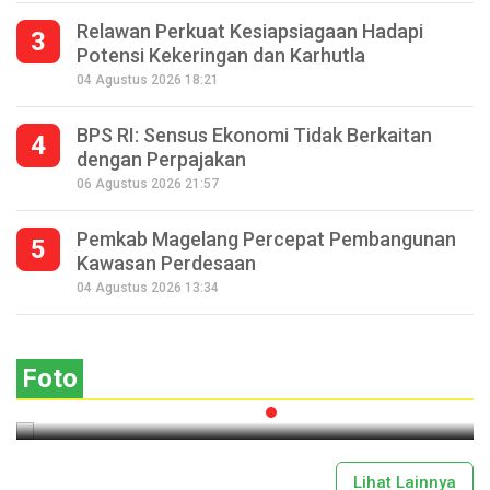
Relawan Perkuat Kesiapsiagaan Hadapi
3
Potensi Kekeringan dan Karhutla
04 Agustus 2026 18:21
BPS RI: Sensus Ekonomi Tidak Berkaitan
4
dengan Perpajakan
06 Agustus 2026 21:57
Pemkab Magelang Percepat Pembangunan
5
Kawasan Perdesaan
Seperempat Abad Perhelatan Festival
04 Agustus 2026 13:34
Lima Gunung XXV Kobarkan Semangat
Gotong Royong
Foto
2026-07-13 11:43:00
Lihat Lainnya