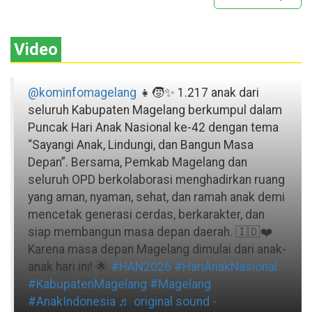
Video
@kominfomagelang
👧🧒✨ 1.217 anak dari
seluruh Kabupaten Magelang berkumpul dalam
Puncak Hari Anak Nasional ke-42 dengan tema
“Sayangi Anak, Lindungi, dan Bangun Masa
Depan”. Bersama, Pemkab Magelang dan
seluruh OPD berkolaborasi menghadirkan ruang
yang aman, nyaman, sehat, dan ramah anak demi
mencetak generasi cerdas, berkarakter, dan
siap membangun masa depan daerah. 🇮🇩❤️
Karena masa depan Magelang dimulai dari anak-
anak hari ini! 🌟
#HAN2026
#HariAnakNasional
#KabupatenMagelang
#Magelang
#AnakIndonesia
♬ original sound -