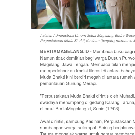
Asisten Administrasi Umum Setda Magelang, Endra Wacan
Perpustakaan Muda Bhakti, Kasihan (tengah), membaca ko
BERITAMAGELANG.ID
- Membaca buku bagi 
Namun tidak demikian bagi warga Dusun Purwo
Magelang, Jawa Tengah. Membaca telah menjad
mempertahankan tradisi literasi di antara bah
Muda Bhakti kini berdiri megah di antara rumah
pemantauan Gunung Merapi.
"Perpustakaan Muda Bhakti dirintis oleh Muhadi
swadaya menumpang di gedung Karang Taruna," 
ditemui BeritaMagelang.id, Senin (12/03).
Awal dirintis, sambung Kasihan, Perpustakaan M
sumbangan warga setempat. Seiring berjalannya
Taruna mengajak warga untuk gemar membaca d