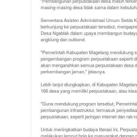
"Pembangunan perpustakaan desa masih terkend
masing-masing desa tidak sama dalam kebutuh
Sementara Asisten Administrasi Umum Setda 
berkunjung ke perpustakaan tersebut, mengapre
Desa Ngablak dalam upaya membangun budaya g
angklung dan outbond.
"Pemerintah Kabupaten Magelang mendukung s
pengembangan program perpustakaan seperti d
akan mengarahkan semua perpustakaan desa dari
perkembangan jaman," jelasnya.
Lebih lanjut diungkapkan, di Kabupaten Magelan
166 desa yang memiliki perpustakaan, atau kis
"Guna mendukung program tersebut, Pemerint
pembangunan infrastruktur, termasuk penyediaan 
perpustakaan, seperti jaringan internet dan rak-
Untuk meningkatkan budaya literasi ini, Perp
melakukan jemput bola ke masyarakat dengan mo