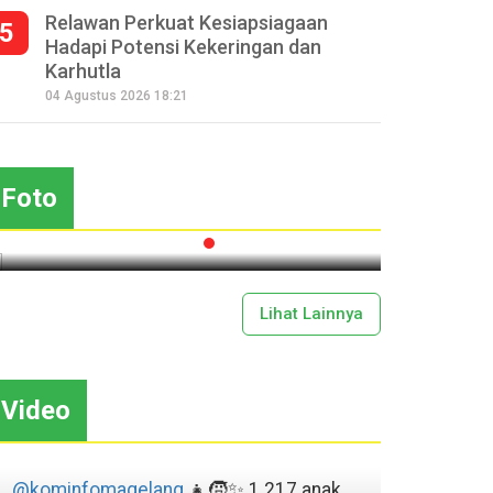
Relawan Perkuat Kesiapsiagaan
5
Hadapi Potensi Kekeringan dan
Karhutla
Seperempat Abad Perhelatan
04 Agustus 2026 18:21
Festival Lima Gunung XXV
Sapar
Kobarkan Semangat Gotong
Mas
Royong
Foto
2026-07-13 11:43:00
Lihat Lainnya
Video
@kominfomagelang
👧🧒✨ 1.217 anak