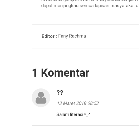
dapat menjangkau semua lapisan masyarakat di
d Perhelatan
Gunung XXV
Saparan Mantran, Wujud Syu
Fany Rachma
Editor
ngat Gotong
Masyarakat Petani Leren
ng
Gunung Andong
1:43:00
2026-07-29 18:51:00
1 Komentar
??
13 Maret 2018 08:53
Salam literasi ^_^