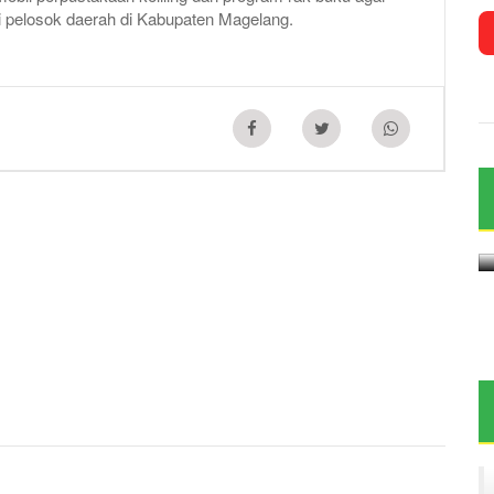
 pelosok daerah di Kabupaten Magelang.
kur
g
Merti Dusun Menjaga Tradisi di
Kawasan Wisata Nepal Van Java
2026-07-26 21:41:00