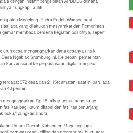
ala dengan inisiatif pengelolaan APBDES dimana
annya," ungkap Taufik.
Kabupaten Magelang, Endra Endah Wacana saat
siasi apa yang dilakukan masyarakat dan Pemerintah
emar membaca berserta kegiatan positifnya, seperti
eluruh desa menganggarkan dana desanya untuk
i Desa Ngablak Srumbung ini. Ke depan pemerintah
 konvensional ke perpustakaan digital mengikuti
g terdapat 372 desa dan 21 Kecamatan, saat ini baru ada
aran 40 persen.
ah menganggarkan Rp 18 milyar untuk mendukung
fasilitas bagi kaum difabel dan fasilitas penunjang
rak buku," pungkas Endra.
ustakaan Umum Daerah Kabupaten Magelang juga
bil perpustakaan keliling dan program rak buku agar