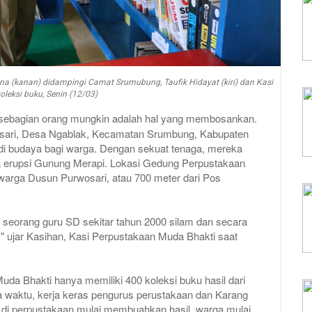
a (kanan) didampingi Camat Srumubung, Taufik Hidayat (kiri) dan Kasi
leksi buku, Senin (12/03)
sebagian orang mungkin adalah hal yang membosankan.
sari, Desa Ngablak, Kecamatan Srumbung, Kabupaten
i budaya bagi warga. Dengan sekuat tenaga, mereka
aya erupsi Gunung Merapi. Lokasi Gedung Perpustakaan
 warga Dusun Purwosari, atau 700 meter dari Pos
, seorang guru SD sekitar tahun 2000 silam dan secara
ujar Kasihan, Kasi Perpustakaan Muda Bhakti saat
uda Bhakti hanya memiliki 400 koleksi buku hasil dari
 waktu, kerja keras pengurus perustakaan dan Karang
i perpustakaan mulai membuahkan hasil, warga mulai