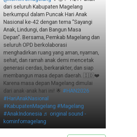
dari seluruh Kabupaten Magelang
berkumpul dalam Puncak Hari Anak
Nasional ke-42 dengan tema “Sayangi
Anak, Lindungi, dan Bangun Masa
Depan”. Bersama, Pemkab Magelang dan
seluruh OPD berkolaborasi
menghadirkan ruang yang aman, nyaman,
sehat, dan ramah anak demi mencetak
generasi cerdas, berkarakter, dan siap
membangun masa depan daerah. 🇮🇩❤️
Karena masa depan Magelang dimulai
dari anak-anak hari ini! 🌟
#HAN2026
#HariAnakNasional
#KabupatenMagelang
#Magelang
#AnakIndonesia
♬ original sound -
kominfomagelang