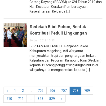
Gotong Royong (BBGRM) ke XVI Tahun 2019 dan
Hari Kesatuan Gerakan Pemberdayaan
Kesejahteraan Keluarga [...]
Sedekah Bibit Pohon, Bentuk
Kontribusi Peduli Lingkungan
26 Juni 2019 15:33
BERITAMAGELANG.ID - Penjabat Sekda
Kabupaten Magelang, Adi Waryanto
menyerahkan tropi dan penghargaan terkait
Kalpataru dan Program Kampung Iklim (Proklim)
kepada 12 orang penggiat lingkungan hidup di
wilayahnya. Ia mengapresiasi kepada [...]
«
1
2
...
705
706
707
708
709
710
711
...
828
829
»