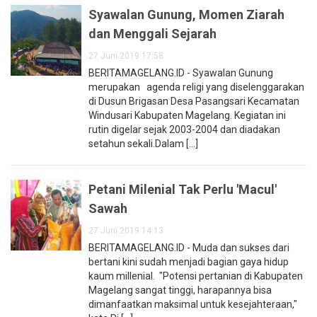
Syawalan Gunung, Momen Ziarah
dan Menggali Sejarah
27 Juni 2019 17:58
BERITAMAGELANG.ID - Syawalan Gunung
merupakan agenda religi yang diselenggarakan
di Dusun Brigasan Desa Pasangsari Kecamatan
Windusari Kabupaten Magelang. Kegiatan ini
rutin digelar sejak 2003-2004 dan diadakan
setahun sekali.Dalam [...]
Petani Milenial Tak Perlu 'Macul'
Sawah
27 Juni 2019 14:13
BERITAMAGELANG.ID - Muda dan sukses dari
bertani kini sudah menjadi bagian gaya hidup
kaum millenial. "Potensi pertanian di Kabupaten
Magelang sangat tinggi, harapannya bisa
dimanfaatkan maksimal untuk kesejahteraan,"