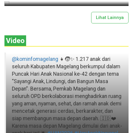
Lihat Lainnya
Video
@kominfomagelang
👧🧒✨ 1.217 anak dari
seluruh Kabupaten Magelang berkumpul dalam
Puncak Hari Anak Nasional ke-42 dengan tema
“Sayangi Anak, Lindungi, dan Bangun Masa
Depan”. Bersama, Pemkab Magelang dan
seluruh OPD berkolaborasi menghadirkan ruang
yang aman, nyaman, sehat, dan ramah anak demi
mencetak generasi cerdas, berkarakter, dan
siap membangun masa depan daerah. 🇮🇩❤️
Karena masa depan Magelang dimulai dari anak-