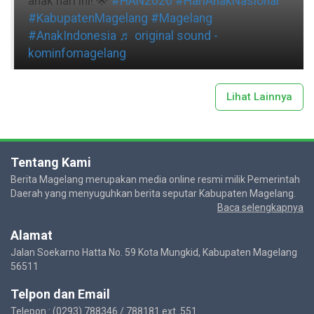
anak hari ini! 🌟
#HAN2026
#HariAnakNasional
#KabupatenMagelang
#Magelang
#AnakIndonesia
♬ original sound -
kominfomagelang
Lihat Lainnya
Tentang Kami
Berita Magelang merupakan media online resmi milik Pemerintah
Daerah yang menyuguhkan berita seputar Kabupaten Magelang.
Baca selengkapnya
Alamat
Jalan Soekarno Hatta No. 59 Kota Mungkid, Kabupaten Magelang
56511
Telpon dan Email
Telepon : (0293) 788346 / 788181 ext. 551