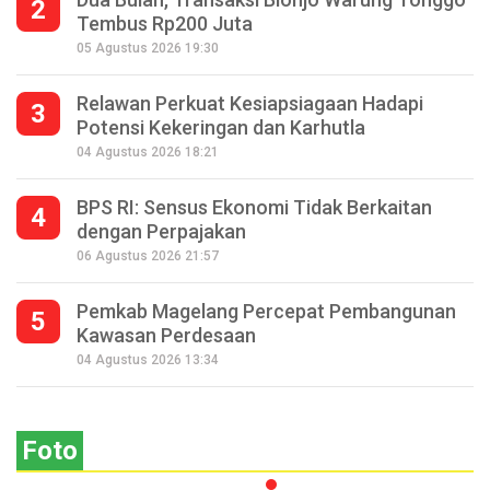
2
Tembus Rp200 Juta
05 Agustus 2026 19:30
Relawan Perkuat Kesiapsiagaan Hadapi
3
Potensi Kekeringan dan Karhutla
04 Agustus 2026 18:21
BPS RI: Sensus Ekonomi Tidak Berkaitan
4
dengan Perpajakan
06 Agustus 2026 21:57
Pemkab Magelang Percepat Pembangunan
5
Kawasan Perdesaan
Seperempat Abad Perhelatan Festival
04 Agustus 2026 13:34
Lima Gunung XXV Kobarkan Semangat
Gotong Royong
Foto
2026-07-13 11:43:00