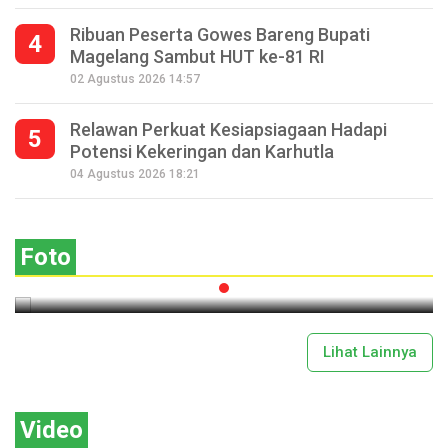
Ribuan Peserta Gowes Bareng Bupati
4
Magelang Sambut HUT ke-81 RI
02 Agustus 2026 14:57
Relawan Perkuat Kesiapsiagaan Hadapi
5
Potensi Kekeringan dan Karhutla
Seperempat Abad Perhelatan Festival
04 Agustus 2026 18:21
Lima Gunung XXV Kobarkan Semangat
Gotong Royong
Foto
2026-07-13 11:43:00
Lihat Lainnya
Video