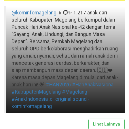
@kominfomagelang
👧🧒✨ 1.217 anak dari
seluruh Kabupaten Magelang berkumpul dalam
Puncak Hari Anak Nasional ke-42 dengan tema
“Sayangi Anak, Lindungi, dan Bangun Masa
Depan”. Bersama, Pemkab Magelang dan
seluruh OPD berkolaborasi menghadirkan ruang
yang aman, nyaman, sehat, dan ramah anak demi
mencetak generasi cerdas, berkarakter, dan
siap membangun masa depan daerah. 🇮🇩❤️
Karena masa depan Magelang dimulai dari anak-
anak hari ini! 🌟
#HAN2026
#HariAnakNasional
#KabupatenMagelang
#Magelang
#AnakIndonesia
♬ original sound -
kominfomagelang
Lihat Lainnya