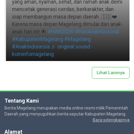
yang aman, nyaman, sehat, dan ramah anak demi
mencetak generasi cerdas, berkarakter, dan
siap membangun masa depan daerah. 🇮🇩❤️
Karena masa depan Magelang dimulai dari anak-
anak hari ini! 🌟
#HAN2026
#HariAnakNasional
#KabupatenMagelang
#Magelang
#AnakIndonesia
♬ original sound -
kominfomagelang
Lihat Lainnya
Tentang Kami
Berita Magelang merupakan media online resmi milik Pemerintah
Daerah yang menyuguhkan berita seputar Kabupaten Magelang.
Baca selengkapnya
Alamat