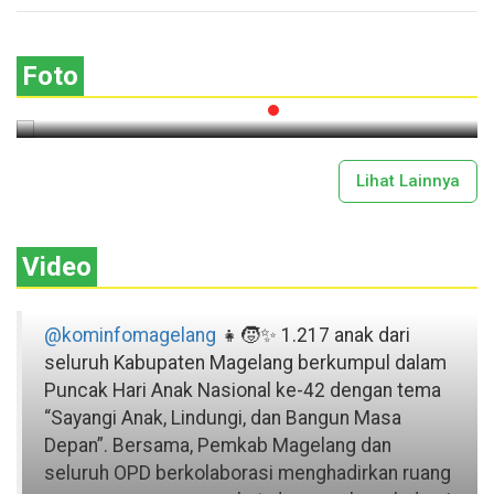
Lima Gunung XXV Kobarkan Semangat
Gotong Royong
Foto
2026-07-13 11:43:00
Lihat Lainnya
Video
@kominfomagelang
👧🧒✨ 1.217 anak dari
seluruh Kabupaten Magelang berkumpul dalam
Puncak Hari Anak Nasional ke-42 dengan tema
“Sayangi Anak, Lindungi, dan Bangun Masa
Depan”. Bersama, Pemkab Magelang dan
seluruh OPD berkolaborasi menghadirkan ruang