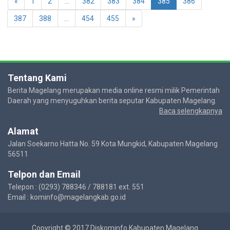
«
1
2
...
382
383
384
385
386
387
388
...
454
455
»
Tentang Kami
Berita Magelang merupakan media online resmi milik Pemerintah
Daerah yang menyuguhkan berita seputar Kabupaten Magelang.
Baca selengkapnya
Alamat
Jalan Soekarno Hatta No. 59 Kota Mungkid, Kabupaten Magelang
56511
Telpon dan Email
Telepon : (0293) 788346 / 788181 ext. 551
Email : kominfo@magelangkab.go.id
Copyright © 2017 Diskominfo Kabupaten Magelang