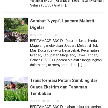
terlantar (PGOT) di Wilayah Kecamatan Muntilan,
Selasa (05/03). Giat ini [...]
Sambut 'Nyepi', Upacara Melasti
Digelar
05 Maret 2019 19:46
BERITAMAGELANG.ID - Ratusan Umat Hindu di
Magelang melakukan Upacara Melasti di Tuk
Mas, Dusun Dakawu, Desa Lebak, Kecamatan
Grabag, Kabupaten Magelang, Jawa Tengah,
Selasa (05/03). Upacara Melasti dilangsungkan
dalam rangka menyambut Hari [...]
Transformasi Petani Sumbing dari
Cuaca Ekstrim dan Tanaman
Tembakau
27 Februari 2019 18:59
BERITAMAGELANG.ID - Lahan subur terasering