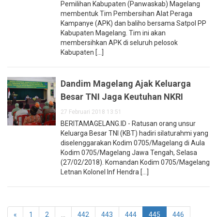
Pemilihan Kabupaten (Panwaskab) Magelang
membentuk Tim Pembersihan Alat Peraga
Kampanye (APK) dan baliho bersama Satpol PP
Kabupaten Magelang. Tim ini akan
membersihkan APK di seluruh pelosok
Kabupaten [...]
Dandim Magelang Ajak Keluarga
Besar TNI Jaga Keutuhan NKRI
27 Februari 2018 13:51
BERITAMAGELANG.ID - Ratusan orang unsur
Keluarga Besar TNI (KBT) hadiri silaturahmi yang
diselenggarakan Kodim 0705/Magelang di Aula
Kodim 0705/Magelang Jawa Tengah, Selasa
(27/02/2018). Komandan Kodim 0705/Magelang
Letnan Kolonel Inf Hendra [...]
«
1
2
...
442
443
444
445
446