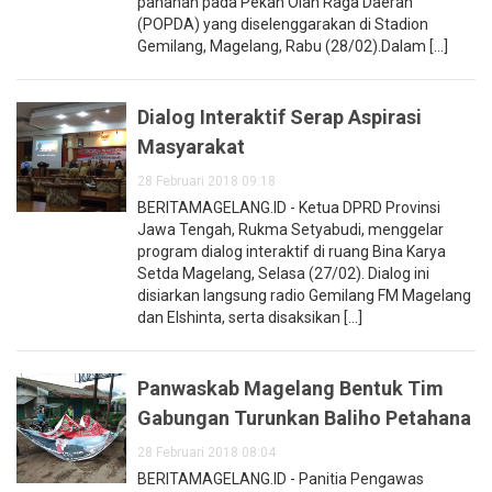
panahan pada Pekan Olah Raga Daerah
(POPDA) yang diselenggarakan di Stadion
Gemilang, Magelang, Rabu (28/02).Dalam [...]
Dialog Interaktif Serap Aspirasi
Masyarakat
28 Februari 2018 09:18
BERITAMAGELANG.ID - Ketua DPRD Provinsi
Jawa Tengah, Rukma Setyabudi, menggelar
program dialog interaktif di ruang Bina Karya
Setda Magelang, Selasa (27/02). Dialog ini
disiarkan langsung radio Gemilang FM Magelang
dan Elshinta, serta disaksikan [...]
Panwaskab Magelang Bentuk Tim
Gabungan Turunkan Baliho Petahana
28 Februari 2018 08:04
BERITAMAGELANG.ID - Panitia Pengawas