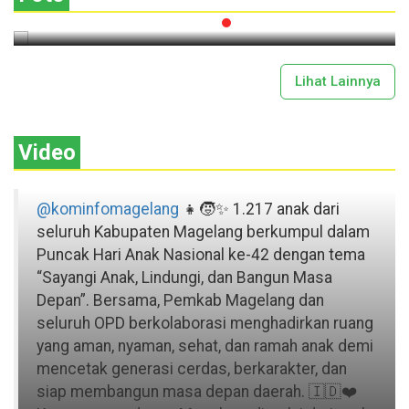
2026-07-13 11:43:00
Lihat Lainnya
Video
@kominfomagelang
👧🧒✨ 1.217 anak dari
seluruh Kabupaten Magelang berkumpul dalam
Puncak Hari Anak Nasional ke-42 dengan tema
“Sayangi Anak, Lindungi, dan Bangun Masa
Depan”. Bersama, Pemkab Magelang dan
seluruh OPD berkolaborasi menghadirkan ruang
yang aman, nyaman, sehat, dan ramah anak demi
mencetak generasi cerdas, berkarakter, dan
siap membangun masa depan daerah. 🇮🇩❤️