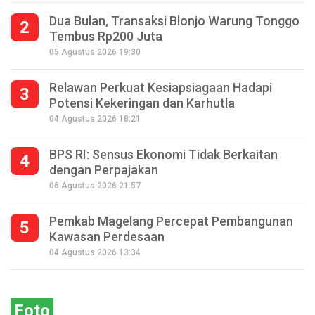
Dua Bulan, Transaksi Blonjo Warung Tonggo
2
Tembus Rp200 Juta
05 Agustus 2026 19:30
Relawan Perkuat Kesiapsiagaan Hadapi
3
Potensi Kekeringan dan Karhutla
04 Agustus 2026 18:21
BPS RI: Sensus Ekonomi Tidak Berkaitan
4
dengan Perpajakan
06 Agustus 2026 21:57
Pemkab Magelang Percepat Pembangunan
5
Kawasan Perdesaan
Seperempat Abad Perhelatan Festival
04 Agustus 2026 13:34
Lima Gunung XXV Kobarkan Semangat
Gotong Royong
Foto