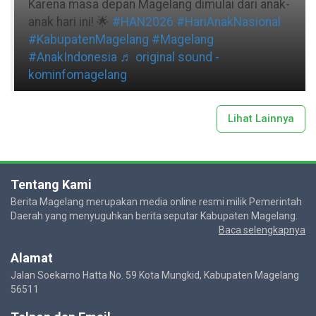
Karena masa depan Magelang dimulai dari anak-
anak hari ini! 🌟
#HAN2026
#HariAnakNasional
#KabupatenMagelang
#Magelang
#AnakIndonesia
♬ original sound -
kominfomagelang
Lihat Lainnya
Tentang Kami
Berita Magelang merupakan media online resmi milik Pemerintah
Daerah yang menyuguhkan berita seputar Kabupaten Magelang.
Baca selengkapnya
Alamat
Jalan Soekarno Hatta No. 59 Kota Mungkid, Kabupaten Magelang
56511