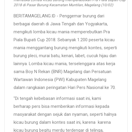
membuka Lomba Kicau Burung memperebutkan Pra Piala Bupati Cup
2018 di Pasar Burung Kecamatan Muntilan, Magelang (10/02)
BERITAMAGELANG.ID - Penggemar burung dari
berbagai daerah di Jawa Tengah dan Yogyakarta,
mengikuti lomba kicau mania memperebutkan Pra
Piala Bupati Cup 2018. Sebanyak 1.200 peserta kicau
mania menggantang burung mengikuti kontes, seperti
burung pleci, murai batu, kenari, labet, cucuk hijau dan
lainnya. Lomba kicau mania, terselenggara atas kerja
sama Boy N Rekan (BNR) Magelang dan Persatuan
Wartawan Indonesia (PWI) Kabupaten Magelang
dalam rangkaian peringatan Hari Pers Nasional ke 70.
"Di tengah kebebasan informasi saat ini, kami
berharap pers bisa memberikan informasi kepada
masyarakat dengan sejuk dan nyaman, seperti halnya
kicau burung dalam kontes saat ini, karena karena
kicau burung begitu merdu terdengar di telinga,