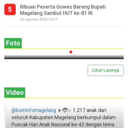
Ribuan Peserta Gowes Bareng Bupati
5
Magelang Sambut HUT ke-81 RI
Seperempat Abad Perhelatan Festival
02 Agustus 2026 14:57
Lima Gunung XXV Kobarkan Semangat
Gotong Royong
Foto
2026-07-13 11:43:00
Lihat Lainnya
Video
@kominfomagelang
👧🧒✨ 1.217 anak dari
seluruh Kabupaten Magelang berkumpul dalam
Puncak Hari Anak Nasional ke-42 dengan tema