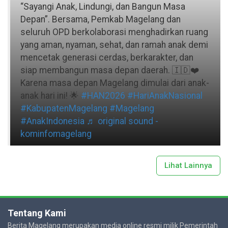
“Sayangi Anak, Lindungi, dan Bangun Masa
Depan”. Bersama, Pemkab Magelang dan
seluruh OPD berkolaborasi menghadirkan ruang
yang aman, nyaman, sehat, dan ramah anak demi
mencetak generasi cerdas, berkarakter, dan
siap membangun masa depan daerah. 🇮🇩❤️
Karena masa depan Magelang dimulai dari anak-
anak hari ini! 🌟
#HAN2026
#HariAnakNasional
#KabupatenMagelang
#Magelang
#AnakIndonesia
♬ original sound -
kominfomagelang
Lihat Lainnya
Tentang Kami
Berita Magelang merupakan media online resmi milik Pemerintah